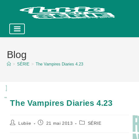
Skip
to
Blog
content
>
SÉRIE
>
The Vampires Diaries 4.23
The Vampires Diaries 4.23
Auteur/autrice
Publication
Post
Lubiie
21 mai 2013
SÉRIE
de
publiée :
category:
la