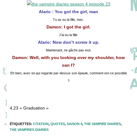
publication :
Alaric : You got the girl, man
Tu as eu la fille, mec.
Damon: I got the girl.
J’ai eu la fille.
Alaric: Now don’t screw it up.
Maintenant, ne gâche pas tout.
Damon: Well, with you looking over my shoulder, how
can I?
Eh bien, avec toi qui regarde par-dessus son épaule, comment est-ce possible
?
4.23 « Graduation »
ÉTIQUETTES
:
CITATION
,
QUOTES
,
SAISON 4
,
THE VAMPIRE DIARIES
,
THE VAMPIRES DIARIES