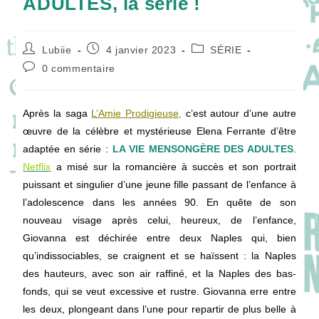
ADULTES, la série !
Auteur/autrice
Publication
Post
Lubiie
4 janvier 2023
SÉRIE
de
publiée :
category:
Commentaires
0 commentaire
la
de
publication :
la
publication :
Après la saga
L’Amie Prodigieuse
,
c’est autour d’une autre
œuvre de la célèbre et mystérieuse Elena Ferrante d’être
adaptée en série :
LA VIE MENSONGÈRE DES ADULTES
.
Netflix
a misé sur la romancière à succès et son portrait
puissant et singulier d’une jeune fille passant de l’enfance à
l’adolescence dans les années 90. En quête de son
nouveau visage après celui, heureux, de l’enfance,
Giovanna est déchirée entre deux Naples qui, bien
qu’indissociables, se craignent et se haïssent : la Naples
des hauteurs, avec son air raffiné, et la Naples des bas-
fonds, qui se veut excessive et rustre. Giovanna erre entre
les deux, plongeant dans l’une pour repartir de plus belle à