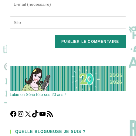
Enter
or
your
username
email
Saisir
to
address
l’URL
comment
to
de
comment
votre
site
(facultatif)
Lubie en Série fête ses 20 ans !
Facebook
Instagram
X
TikTok
YouTube
Flux RSS
QUELLE BLOGUEUSE JE SUIS ?