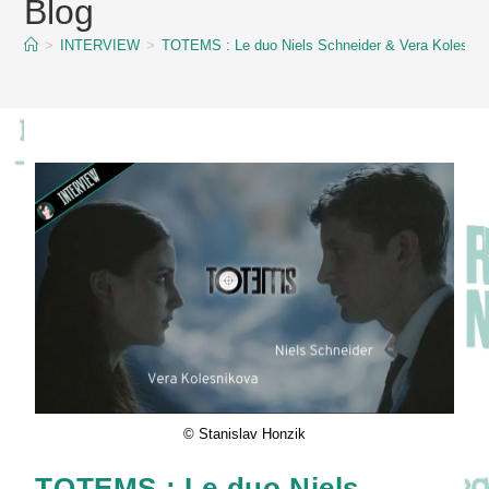
Blog
content
>
INTERVIEW
>
TOTEMS : Le duo Niels Schneider & Vera Kolesni
© Stanislav Honzik
TOTEMS : Le duo Niels