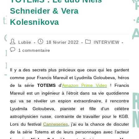
Schneider & Vera
Kolesnikova
Auteur/autrice
Publication
Post
Lubiie
18 février 2022
INTERVIEW
de
publiée :
category:
Commentaires
1 commentaire
la
de
publication :
la
publication :
Il y a des secrets plus précieux que ceux qui les gardent
comme pour Francis Mareuil et Lyudmila Goloubeva, héros
de la série
TOTEMS
d’
Amazon Prime Video
! Francis
Mareuil est un ingénieur à l’étroit dans sa vie quotidienne
qui va se révéler un espion extraordinaire, il rencontre
Lyudmila Goloubeva, pianiste et fille d’un célèbre
astrophysicien russe, contrainte de travailler pour le KGB.
Lors du festival
Canneseries
, j’ai eu la chance de discuter
de la série Totems et de leurs personnages avec l’acteur