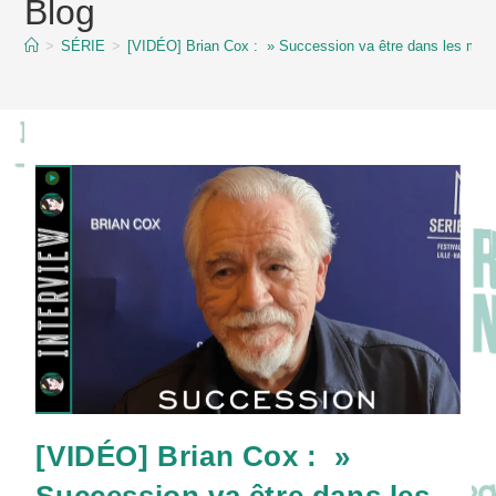
Blog
content
>
SÉRIE
>
[VIDÉO] Brian Cox : » Succession va être dans les mém
[VIDÉO] Brian Cox : »