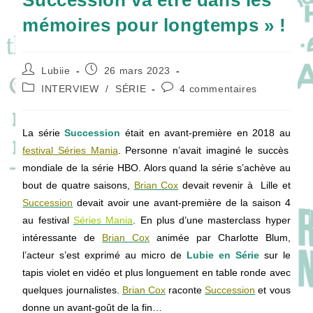
Succession va être dans les
mémoires pour longtemps » !
Auteur/autrice
Publication
Lubiie
26 mars 2023
de
publiée :
Post
Commentaires
INTERVIEW
/
SÉRIE
4 commentaires
la
category:
de
publication :
la
publication :
La série
Succession
était en avant-première en 2018 au
festival Séries Mania
. Personne n’avait imaginé le succès
mondiale de la série HBO. Alors quand la série s’achève au
bout de quatre saisons,
Brian Cox
devait revenir à Lille et
Succession
devait avoir une avant-première de la saison 4
au festival
Séries Mania
. En plus d’une masterclass hyper
intéressante de
Brian Cox
animée par Charlotte Blum,
l’acteur s’est exprimé au micro de
Lubie en Série
sur le
tapis violet en vidéo et plus longuement en table ronde avec
quelques journalistes.
Brian Cox
raconte
Succession
et vous
donne un avant-goût de la fin…