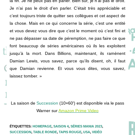
la fin. Je ne peux pas en parler. Bien sûr, je n’ai pas le droit.
Je n’ai pas le droit d’en parler. C’était très appréciable et
c’est toujours triste de quitter ses collègues et cet aspect de
la chose. Mais en ce qui concerne la série, c’est une entité
et vous devez vous dire que c’est le moment où c’est fini et
ne pas dépasser sa date de péremption, ne pas faire ce que
font beaucoup de séries américaines où ils les exploitent
jusqu’à la mort. Dans Billions, maintenant, ils ramènent
Damian Lewis, vous savez, parce qu’ils disent, oh, il faut
que Damian revienne. Et vous vous dites, vous savez,
laissez tomber. »
La saison de
Succession
(10×60′) est disponible via le pass
Warner sur
Amazon Prime Video
ÉTIQUETTES
:
HOMEPAGE
,
SAISON 4
,
SÉRIES MANIA 2023
,
SUCCESSION
,
TABLE RONDE
,
TAPIS ROUGE
,
USA
,
VIDÉO