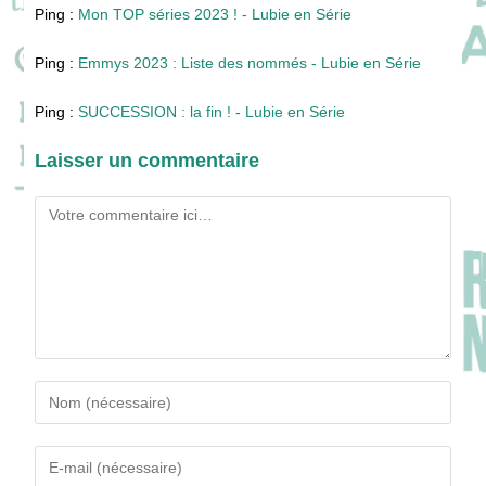
Ping :
Mon TOP séries 2023 ! - Lubie en Série
Ping :
Emmys 2023 : Liste des nommés - Lubie en Série
Ping :
SUCCESSION : la fin ! - Lubie en Série
Laisser un commentaire
Comment
Enter
your
name
Enter
or
your