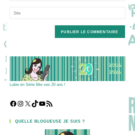
username
email
Saisir
to
address
l’URL
comment
to
de
comment
votre
site
(facultatif)
Lubie en Série fête ses 20 ans !
Facebook
Instagram
X
TikTok
YouTube
Flux RSS
QUELLE BLOGUEUSE JE SUIS ?