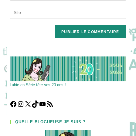
username
email
Saisir
to
address
l’URL
comment
to
de
comment
votre
site
(facultatif)
Lubie en Série fête ses 20 ans !
Facebook
Instagram
X
TikTok
YouTube
Flux RSS
QUELLE BLOGUEUSE JE SUIS ?