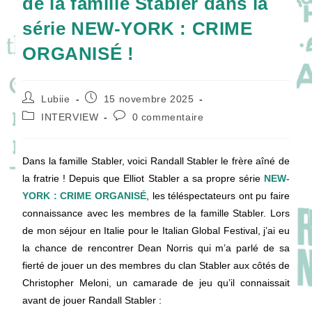
de la famille Stabler dans la
série NEW-YORK : CRIME
ORGANISÉ !
Auteur/autrice
Publication
Lubiie
15 novembre 2025
de
publiée :
Post
Commentaires
INTERVIEW
0 commentaire
la
category:
de
publication :
la
publication :
Dans la famille Stabler, voici Randall Stabler le frère aîné de
la fratrie ! Depuis que Elliot Stabler a sa propre série
NEW-
YORK : CRIME ORGANISÉ
, les téléspectateurs ont pu faire
connaissance avec les membres de la famille Stabler. Lors
de mon séjour en Italie pour le Italian Global Festival, j’ai eu
la chance de rencontrer Dean Norris qui m’a parlé de sa
fierté de jouer un des membres du clan Stabler aux côtés de
Christopher Meloni, un camarade de jeu qu’il connaissait
avant de jouer Randall Stabler :