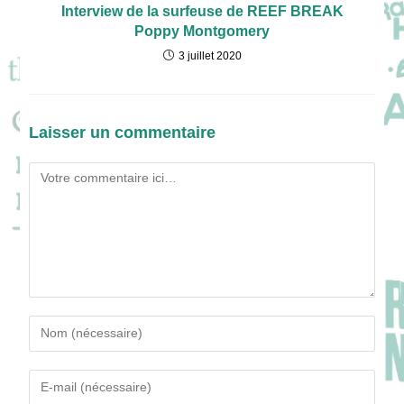
Interview de la surfeuse de REEF BREAK
Poppy Montgomery
3 juillet 2020
Laisser un commentaire
Comment
Enter
your
name
Enter
or
your