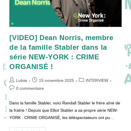
[VIDEO] Dean Norris, membre
de la famille Stabler dans la
série NEW-YORK : CRIME
ORGANISÉ !
Auteur/autrice
Publication
Post
Lubiie
15 novembre 2025
INTERVIEW
de
publiée :
category:
Commentaires
0 commentaire
la
de
publication :
la
Dans la famille Stabler, voici Randall Stabler le frère aîné de
publication :
la fratrie ! Depuis que Elliot Stabler a sa propre série NEW-
YORK : CRIME ORGANISÉ, les téléspectateurs ont pu…