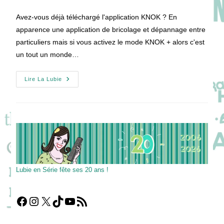
de
publication :
la
Avez-vous déjà téléchargé l'application KNOK ? En
publication :
apparence une application de bricolage et dépannage entre
particuliers mais si vous activez le mode KNOK + alors c'est
un tout un monde…
[VIDEO]
Lire La Lubie
KNOK,
App
Testée
Et
Approuvée
Par
Sylvie
Testud
Et
Johann
Cuny
!
Lubie en Série fête ses 20 ans !
Facebook
Instagram
X
TikTok
YouTube
Flux RSS