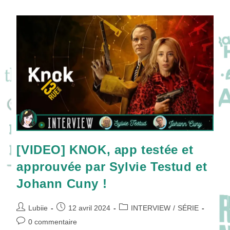
Seul
Et
Unique
REGINALD
THE
VAMPIRE
!
[VIDEO] KNOK, app testée et
approuvée par Sylvie Testud et
Johann Cuny !
Auteur/autrice
Publication
Post
Lubiie
12 avril 2024
INTERVIEW
/
SÉRIE
de
publiée :
category:
Commentaires
0 commentaire
la