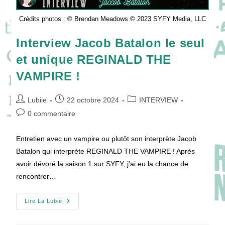
Crédits photos : © Brendan Meadows © 2023 SYFY Media, LLC
Interview Jacob Batalon le seul
et unique REGINALD THE
VAMPIRE !
Auteur/autrice
Publication
Post
Lubiie
22 octobre 2024
INTERVIEW
de
publiée :
category:
Commentaires
0 commentaire
la
de
publication :
la
Entretien avec un vampire ou plutôt son interprète Jacob
publication :
Batalon qui interprète REGINALD THE VAMPIRE ! Après
avoir dévoré la saison 1 sur SYFY, j'ai eu la chance de
rencontrer…
Interview
Lire La Lubie
Jacob
Batalon
Le