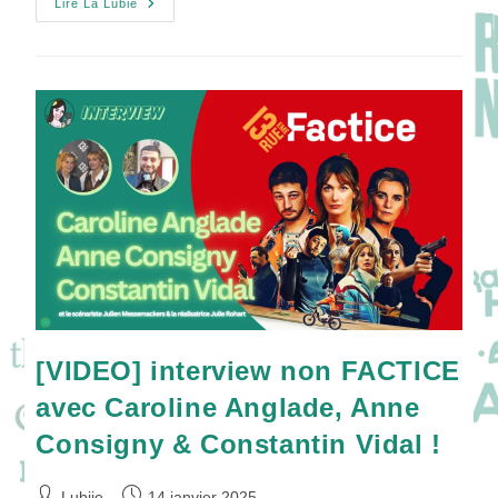
[VIDEO]
Lire La Lubie
Dean
Norris,
Membre
De
La
Famille
Stabler
Dans
La
Série
NEW-
YORK
:
CRIME
ORGANISÉ
!
[VIDEO] interview non FACTICE
avec Caroline Anglade, Anne
Consigny & Constantin Vidal !
Auteur/autrice
Publication
Lubiie
14 janvier 2025