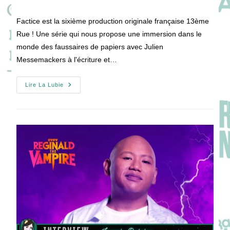
la
de
publication :
la
Factice est la sixième production originale française 13ème
publication :
Rue ! Une série qui nous propose une immersion dans le
monde des faussaires de papiers avec Julien
Messemackers à l'écriture et…
Sur
Lire La Lubie
Le
Tournage
De
FACTICE
!