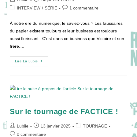
de
publiée :
Post
Commentaires
INTERVIEW
/
SÉRIE
1 commentaire
la
category:
de
publication :
la
À notre ère du numérique, le saviez-vous ? Les faussaires
publication :
du papier existent toujours et leur business est toujours
aussi florissant. C'est dans ce business que Victoire et son
frère,…
[VIDEO]
Lire La Lubie
Interview
Non
FACTICE
Avec
Caroline
Anglade,
Anne
Consigny
&
Constantin
Vidal
Sur le tournage de FACTICE !
!
Auteur/autrice
Publication
Post
Lubiie
13 janvier 2025
TOURNAGE
de
publiée :
category:
Commentaires
0 commentaire