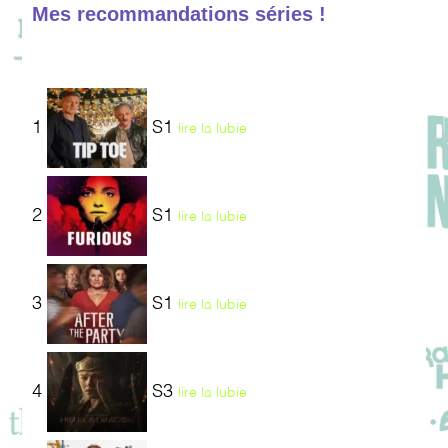
Mes recommandations séries !
1
S1
lire la lubie
2
S1
lire la lubie
3
S1
lire la lubie
4
S3
lire la lubie