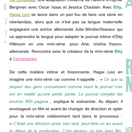
Bergman avec Oscar Isaac et Jessica Chastain. Avec
Etty
,
Hagai Levi
se lance dans un pari fou de faire une série en
néerlandais, alors que ce n’est pas sa langue maternelle
engageant une actrice allemande Julia Windischbaueur qui
va apprendre la langue pour adapter le journal intime d’Etty
Hillesum en une mini-série. pour Arte, chaîne franco-
allemande. Rencontre avec le créateur de la mini-série
Etty
à
Canneseries
.
De cette matière intime et foisonnante, Hagai Levi en
imagine une mini-série car comme il rappelle , »
Ce que la
plupart des gens connaissent comme étant le journal n’en
est en réalité qu’une petite partie. Le journal complet fait
environ 800 pages
« , explique le scénariste. Au départ, il
envisageait un film et avant de changer de direction et opter
pour la mini-série relativement tard dans le processus :
«
C’était une décision prise très tard, peut-être un an avant
le début de la production. C’est devenu un très long film,