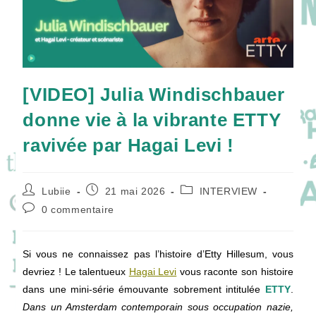
[VIDEO] Julia Windischbauer
donne vie à la vibrante ETTY
ravivée par Hagai Levi !
Auteur/autrice
Publication
Post
Lubiie
21 mai 2026
INTERVIEW
de
publiée :
category:
Commentaires
0 commentaire
la
de
publication :
la
publication :
Si vous ne connaissez pas l’histoire d’Etty Hillesum, vous
devriez ! Le talentueux
Hagai Levi
vous raconte son histoire
dans une mini-série émouvante sobrement intitulée
ETTY
.
Dans un Amsterdam contemporain sous occupation nazie,