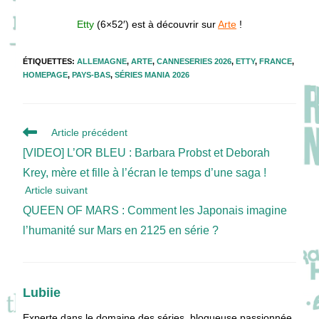
Etty
(6×52′) est à découvrir sur
Arte
!
ÉTIQUETTES
:
ALLEMAGNE
,
ARTE
,
CANNESERIES 2026
,
ETTY
,
FRANCE
,
HOMEPAGE
,
PAYS-BAS
,
SÉRIES MANIA 2026
Read
Article précédent
more
[VIDEO] L’OR BLEU : Barbara Probst et Deborah
articles
Krey, mère et fille à l’écran le temps d’une saga !
Article suivant
QUEEN OF MARS : Comment les Japonais imagine
l’humanité sur Mars en 2125 en série ?
Lubiie
Experte dans le domaine des séries, blogueuse passionnée