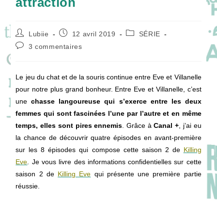
attraction
Auteur/autrice
Publication
Post
Lubiie
12 avril 2019
SÉRIE
de
publiée :
category:
Commentaires
3 commentaires
la
de
publication :
la
publication :
Le jeu du chat et de la souris continue entre Eve et Villanelle
pour notre plus grand bonheur. Entre Eve et Villanelle, c’est
une
chasse langoureuse qui s’exerce entre les deux
femmes qui sont fascinées l’une par l’autre et en même
temps, elles sont pires ennemis
. Grâce à
Canal +
, j’ai eu
la chance de découvrir quatre épisodes en avant-première
sur les 8 épisodes qui compose cette saison 2 de
Killing
Eve
. Je vous livre des informations confidentielles sur cette
saison 2 de
Killing Eve
qui présente une première partie
réussie.