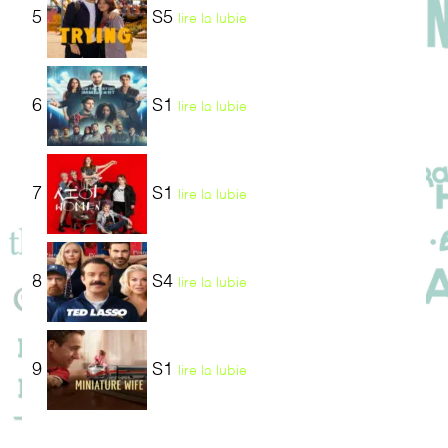
5
S5
lire la lubie
6
S1
lire la lubie
7
S1
lire la lubie
8
S4
lire la lubie
9
S1
lire la lubie