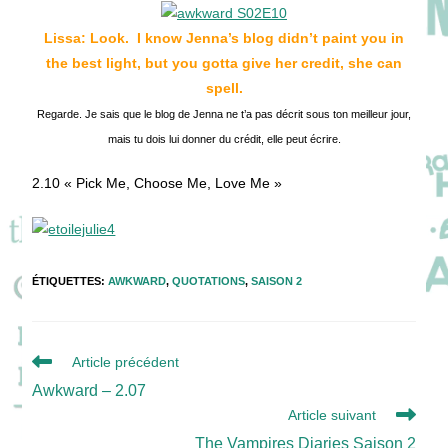
publication :
Lissa: Look. I know Jenna’s blog didn’t paint you in
the best light, but you gotta give her credit, she can
spell.
Regarde. Je sais que le blog de Jenna ne t’a pas décrit sous ton meilleur jour,
mais tu dois lui donner du crédit, elle peut écrire.
2.10 « Pick Me, Choose Me, Love Me »
ÉTIQUETTES
:
AWKWARD
,
QUOTATIONS
,
SAISON 2
Read
Article précédent
more
Awkward – 2.07
articles
Article suivant
The Vampires Diaries Saison 2