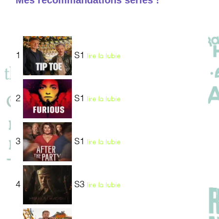
Mes recommandations séries !
1
S1
lire la lubie
2
S1
lire la lubie
3
S1
lire la lubie
4
S3
lire la lubie