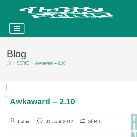
Skip
to
Blog
content
>
SÉRIE
>
Awkaward – 2.10
Awkaward – 2.10
Auteur/autrice
Publication
Post
Lubiie
31 août 2012
SÉRIE
de
publiée :
category:
la