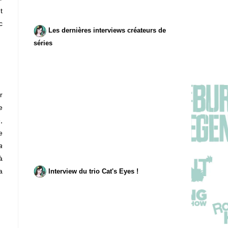
t
c
Les dernières interviews créateurs de
séries
r
e
,
e
a
à
a
Interview du trio Cat's Eyes !