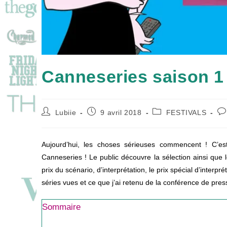
Canneseries saison 1
Auteur/autrice
Publication
Post
Co
Lubiie
9 avril 2018
FESTIVALS
de
publiée :
category:
de
la
la
publication :
pub
Aujourd’hui, les choses sérieuses commencent ! C’est 
Canneseries ! Le public découvre la sélection ainsi que le
prix du scénario, d’interprétation, le prix spécial d’interp
séries vues et ce que j’ai retenu de la conférence de pres
Sommaire