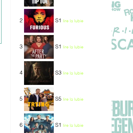
2
S1
lire la lubie
3
S1
lire la lubie
4
S3
lire la lubie
5
S5
lire la lubie
6
S1
lire la lubie