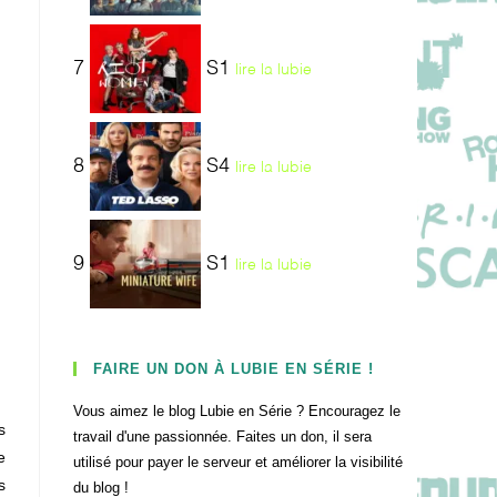
7
S1
lire la lubie
8
S4
lire la lubie
9
S1
lire la lubie
FAIRE UN DON À LUBIE EN SÉRIE !
Vous aimez le blog Lubie en Série ? Encouragez le
s
travail d'une passionnée. Faites un don, il sera
e
utilisé pour payer le serveur et améliorer la visibilité
s
du blog !