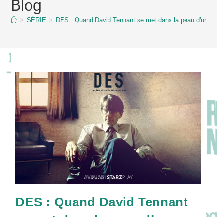
Blog
content
>
SÉRIE
>
DES : Quand David Tennant se met dans la peau d’un tueu
DES : Quand David Tennant