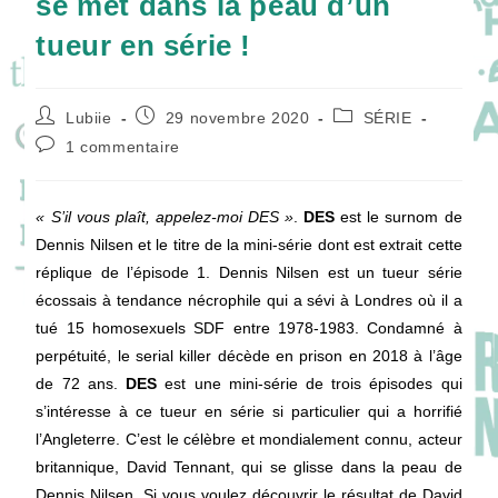
se met dans la peau d’un
tueur en série !
Auteur/autrice
Publication
Post
Lubiie
29 novembre 2020
SÉRIE
de
publiée :
category:
Commentaires
1 commentaire
la
de
publication :
la
publication :
« S’il vous plaît, appelez-moi DES »
.
DES
est le surnom de
Dennis Nilsen et le titre de la mini-série dont est extrait cette
réplique de l’épisode 1. Dennis Nilsen est un tueur série
écossais à tendance nécrophile qui a sévi à Londres où il a
tué 15 homosexuels SDF entre 1978-1983. Condamné à
perpétuité, le serial killer décède en prison en 2018 à l’âge
de 72 ans.
DES
est une mini-série de trois épisodes qui
s’intéresse à ce tueur en série si particulier qui a horrifié
l’Angleterre. C’est le célèbre et mondialement connu, acteur
britannique, David Tennant, qui se glisse dans la peau de
Dennis Nilsen. Si vous voulez découvrir le résultat de David