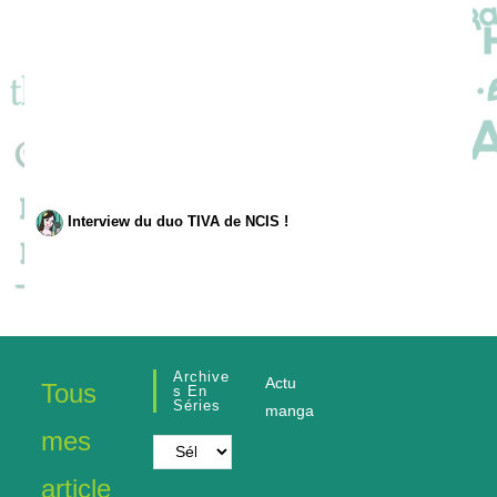
Interview du duo TIVA de NCIS !
Archive
Actu
Tous
S En
Séries
manga
mes
Archives
en
article