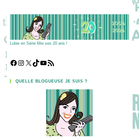
(facultatif)
Lubie en Série fête ses 20 ans !
Facebook
Instagram
X
TikTok
YouTube
Flux RSS
QUELLE BLOGUEUSE JE SUIS ?