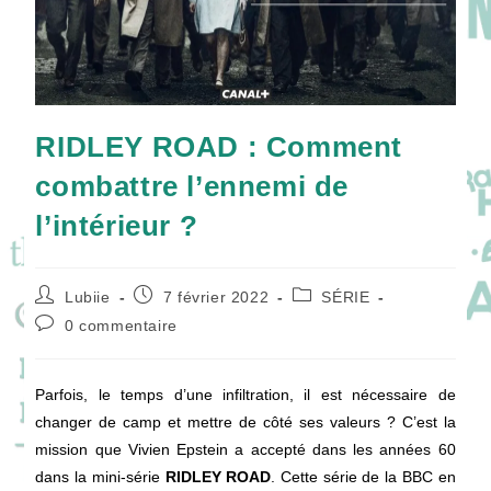
RIDLEY ROAD : Comment
combattre l’ennemi de
l’intérieur ?
Auteur/autrice
Publication
Post
Lubiie
7 février 2022
SÉRIE
de
publiée :
category:
Commentaires
0 commentaire
la
de
publication :
la
publication :
Parfois, le temps d’une infiltration, il est nécessaire de
changer de camp et mettre de côté ses valeurs ? C’est la
mission que Vivien Epstein a accepté dans les années 60
dans la mini-série
RIDLEY ROAD
. Cette série de la BBC en