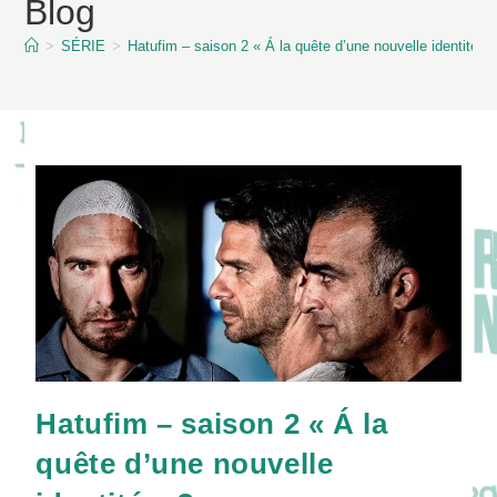
Blog
content
>
SÉRIE
>
Hatufim – saison 2 « Á la quête d’une nouvelle identité » 
Hatufim – saison 2 « Á la
quête d’une nouvelle