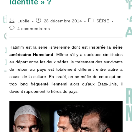
identité » ?
Auteur/autrice
Publication
Post
Lubiie
28 décembre 2014
SÉRIE
de
publiée :
category:
Commentaires
4 commentaires
la
de
publication :
la
publication :
Hatufim est la série israélienne dont est
inspirée la série
américaine Homeland
. Même s’il y a quelques similitudes
au départ entre les deux séries, le traitement des survivants
de retour au pays est totalement différent entre autre à
cause de la culture. En Israël, on se méfie de ceux qui ont
trop long fréquenté l’ennemi alors qu’aux États-Unis, il
devient rapidement le héros du pays.