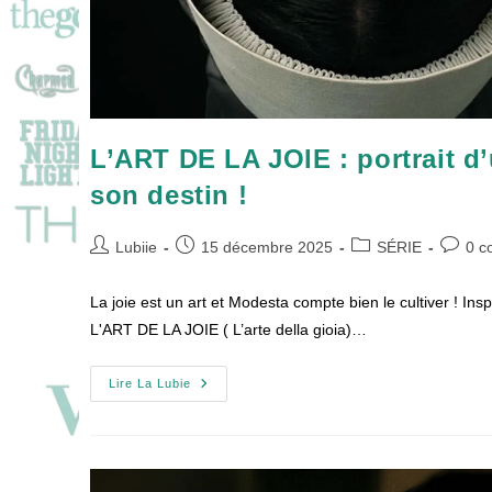
L’ART DE LA JOIE : portrait d
son destin !
Auteur/autrice
Publication
Post
Commen
Lubiie
15 décembre 2025
SÉRIE
0 c
de
publiée :
category:
de
la
la
La joie est un art et Modesta compte bien le cultiver ! Ins
publication :
publicat
L'ART DE LA JOIE ( L’arte della gioia)…
L’ART
Lire La Lubie
DE
LA
JOIE
:
Portrait
D’une