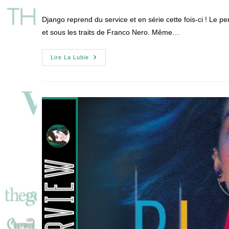
de
publiée :
category:
de
la
la
Django reprend du service et en série cette fois-ci ! Le
publication :
publication 
et sous les traits de Franco Nero. Même…
Quand
Lire La Lubie
DJANGO
Raconte
Son
Far
West
En
Série
!