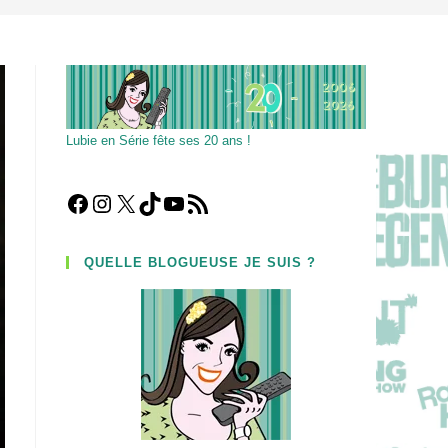
Lubie en Série fête ses 20 ans !
Facebook
Instagram
X
TikTok
YouTube
Flux RSS
QUELLE BLOGUEUSE JE SUIS ?