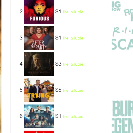
2
S1
lire la lubie
3
S1
lire la lubie
4
S3
lire la lubie
5
S5
lire la lubie
6
S1
lire la lubie