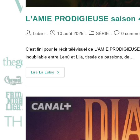
L’AMIE PRODIGIEUSE saison 4 
Auteur/autrice
Publication
Post
Commentair
Lubiie
10 août 2025
SÉRIE
0 commen
de
publiée :
category:
de
la
la
C'est fini pour le récit télévisuel de L'AMIE PRODIGIEUSE 
publication :
publication :
inoubliable entre Lenù et Lila, tissée de passions, de…
L’AMIE
Lire La Lubie
PRODIGIEUSE
Saison
4
Et
Ultime
Chapitre
!