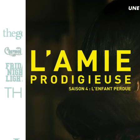
Femme
Prête
À
Tout
Pour
Changer
Son
Destin
!