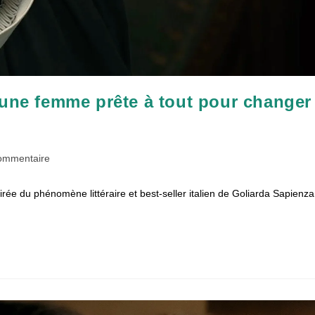
’une femme prête à tout pour changer
taires
ommentaire
pirée du phénomène littéraire et best-seller italien de Goliarda Sapienza
ion :