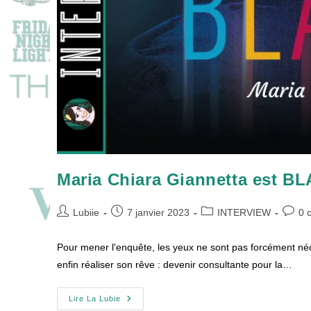
Maria Chiara Giannetta est B
Auteur/autrice
Publication
Post
Comme
Lubiie
7 janvier 2023
INTERVIEW
0 
de
publiée :
category:
de
la
la
Pour mener l'enquête, les yeux ne sont pas forcément n
publication :
publica
enfin réaliser son rêve : devenir consultante pour la…
Maria
Lire La Lubie
Chiara