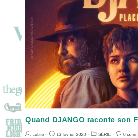
Quand DJANGO raconte son Fa
Auteur/autrice
Publication
Post
Commentai
Lubiie
13 février 2023
SÉRIE
0 comm