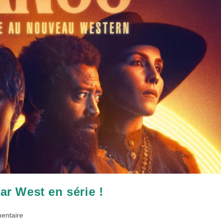
r West en série !
res
entaire