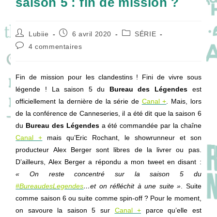
saison 5 : fin de mission ?
Auteur/autrice
Publication
Post
Lubiie
6 avril 2020
SÉRIE
de
publiée :
category:
Commentaires
4 commentaires
la
de
publication :
la
publication :
Fin de mission pour les clandestins ! Fini de vivre sous
légende ! La saison 5 du
Bureau des Légendes
est
officiellement la dernière de la série de
Canal +
. Mais, lors
de la conférence de Canneseries, il a été dit que la saison 6
du
Bureau des Légendes
a été commandée par la chaîne
Canal +
mais qu’Eric Rochant, le showrunneur et son
producteur Alex Berger sont libres de la livrer ou pas.
D’ailleurs, Alex Berger a répondu a mon tweet en disant :
«
On reste concentré sur la saison 5 du
#BureaudesLegendes
…et on réfléchit à une suite »
. Suite
comme saison 6 ou suite comme spin-off ? Pour le moment,
on savoure la saison 5 sur
Canal +
parce qu’elle est