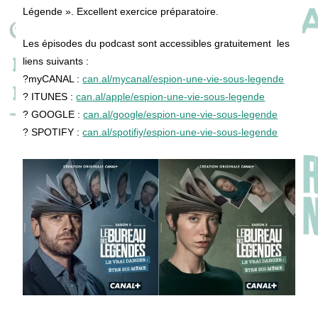
Légende ». Excellent exercice préparatoire.
Les épisodes du podcast sont accessibles gratuitement les
liens suivants :
?myCANAL :
can.al/mycanal/espion-une-vie-sous-legende
? ITUNES :
can.al/apple/espion-une-vie-sous-legende
? GOOGLE :
can.al/google/espion-une-vie-sous-legende
? SPOTIFY :
can.al/spotifiy/espion-une-vie-sous-legende