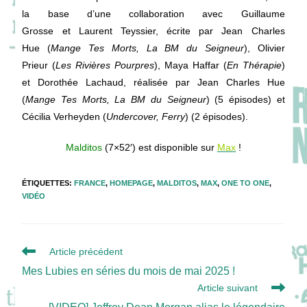
la base d’une collaboration avec Guillaume
Grosse et Laurent Teyssier, écrite par Jean Charles
Hue (
Mange Tes Morts, La BM du Seigneur
), Olivier
Prieur (
Les Rivières Pourpres
), Maya Haffar (
En Thérapie
)
et Dorothée Lachaud, réalisée par Jean Charles Hue
(
Mange Tes Morts, La BM du Seigneur
) (5 épisodes) et
Cécilia Verheyden (
Undercover, Ferry
) (2 épisodes).
Malditos
(7×52′) est disponible sur
Max
!
ÉTIQUETTES
:
FRANCE
,
HOMEPAGE
,
MALDITOS
,
MAX
,
ONE TO ONE
,
VIDÉO
Read
Article précédent
more
Mes Lubies en séries du mois de mai 2025 !
articles
Article suivant