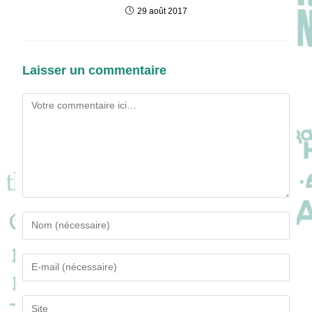
29 août 2017
Laisser un commentaire
Comment
Enter
your
name
Enter
or
your
username
email
Saisir
to