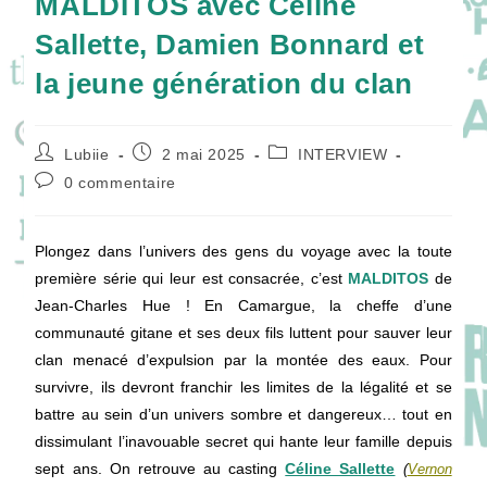
MALDITOS avec Céline
Sallette, Damien Bonnard et
la jeune génération du clan
Auteur/autrice
Publication
Post
Lubiie
2 mai 2025
INTERVIEW
de
publiée :
category:
Commentaires
0 commentaire
la
de
publication :
la
publication :
Plongez dans l’univers des gens du voyage avec la toute
première série qui leur est consacrée, c’est
MALDITOS
de
Jean-Charles Hue ! En Camargue, la cheffe d’une
communauté gitane et ses deux fils luttent pour sauver leur
clan menacé d’expulsion par la montée des eaux. Pour
survivre, ils devront franchir les limites de la légalité et se
battre au sein d’un univers sombre et dangereux… tout en
dissimulant l’inavouable secret qui hante leur famille depuis
sept ans. On retrouve au casting
Céline Sallette
(
Vernon