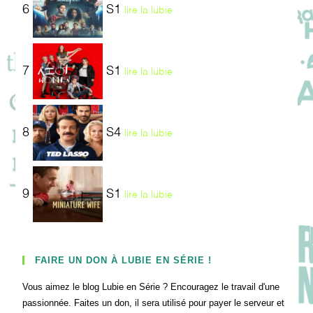
6
S1
lire la lubie
7
S1
lire la lubie
8
S4
lire la lubie
9
S1
lire la lubie
FAIRE UN DON À LUBIE EN SÉRIE !
Vous aimez le blog Lubie en Série ? Encouragez le travail d'une
passionnée. Faites un don, il sera utilisé pour payer le serveur et