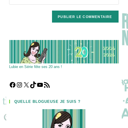
address
l’URL
comment
to
de
comment
votre
site
(facultatif)
Lubie en Série fête ses 20 ans !
Facebook
Instagram
X
TikTok
YouTube
Flux RSS
QUELLE BLOGUEUSE JE SUIS ?