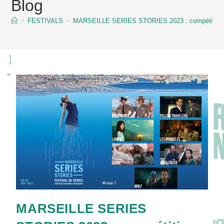
Blog
content
>
FESTIVALS
>
MARSEILLE SERIES STORIES 2023 : compétition of
MARSEILLE SERIES