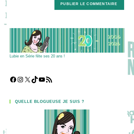
comment
votre
site
(facultatif)
Lubie en Série fête ses 20 ans !
Facebook
Instagram
X
TikTok
YouTube
Flux RSS
QUELLE BLOGUEUSE JE SUIS ?