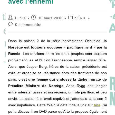
avec l’ennemi
Auteur/autrice
Publication
Post
Lubiie
16 mars 2018
SÉRIE
de
publiée :
category:
Commentaires
0 commentaire
la
de
publication :
la
publication :
Dans la saison 2 de la série norvégienne Occupied,
la
Norvège est toujours occupée « pacifiquement » par la
Russie
. Les tensions entre les deux peuples sont toujours
problématiques et l’Union Européenne semble laisser faire.
Alors, que Jesper Berg, héros de la saison précédente est
exilé et organise sa résistance hors des frontières de son
pays,
c’est une femme qui endosse la tâche ingrate de
Première Ministre de Norvège
. Anita Rygg doit jongler
entre intérêts russes et norvégiens, un rôle périlleux et peu
envié. La saison 1 m’avait captivé et j’attendais la saison 2
avec impatience. Cette fois-ci à défaut de la voir sur
Arte
, j’ai
pu la découvrir en DVD parce qu’Arte la propose également