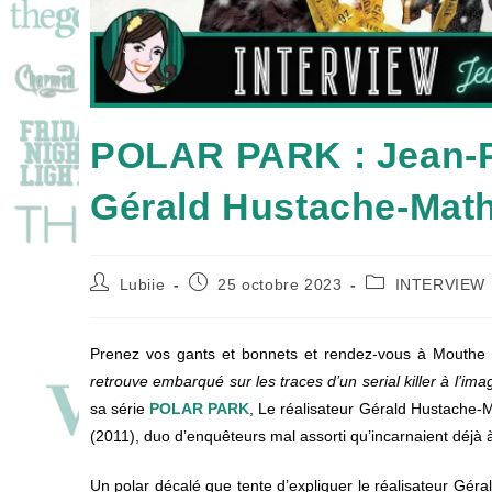
POLAR PARK : Jean-Pa
Gérald Hustache-Mathi
Auteur/autrice
Publication
Post
Lubiie
25 octobre 2023
INTERVIEW
de
publiée :
category:
la
publication :
Prenez vos gants et bonnets et rendez-vous à Mouthe
retrouve embarqué sur les traces d’un serial killer à l’i
sa série
POLAR PARK
, Le réalisateur Gérald Hustache-M
(2011), duo d’enquêteurs mal assorti qu’incarnaient déjà
Un polar décalé que tente d’expliquer le réalisateur G