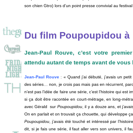
son chien Gtro) lors d’un point presse convivial au festiva
Du film Poupoupidou à 
Jean-Paul Rouve, c’est votre premier
attendu autant de temps avant de vous 
Jean-Paul Rouve
: «
Quand
j’ai
débuté,
j’avais
un
peti
des
séries…
non,
je
crois
pas
mais
pas
en
récurrent,
par
n’est
pas
l’idée
de
faire
une
série,
c’est
l’histoire
qui
est
i
si
ça
doit
être
racontée
en
court-métrage,
en
long-métr
avec
Gérald
sur
P
oupoupidou
, il y a
douze
ans,
et
j’ava
On
en
parlait
et
on
trouvait
ça
chouette,
qui
développe
ç
P
oupoupidou
,
j’avais
été
touché
et
intéressé
par
l’histoi
dit,
si
je
fais
une
série,
il
faut
aller
vers
son
univers,
il
fa