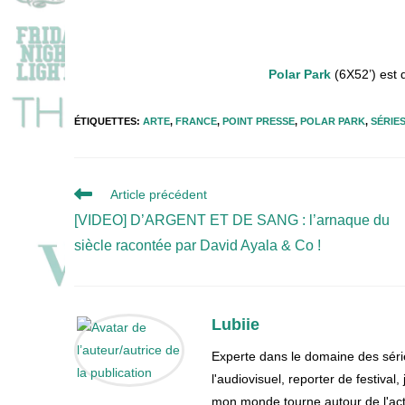
Polar Park
(6X52’) est 
ÉTIQUETTES
:
ARTE
,
FRANCE
,
POINT PRESSE
,
POLAR PARK
,
SÉRIES
Read
Article précédent
more
[VIDEO] D’ARGENT ET DE SANG : l’arnaque du
articles
siècle racontée par David Ayala & Co !
Lubiie
Experte dans le domaine des séri
l'audiovisuel, reporter de festival
mon monde tourne autour de l'actu