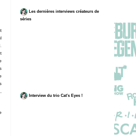
Les dernières interviews créateurs de
séries
t
l
l
.
t
e
s
e
s
,
Interview du trio Cat's Eyes !
e