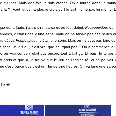
ce
qu’il
fait.
Mais
des
fois,
je
suis
étonné.
On
a
tourné
dans
un
saun
uve
là ?
Faut
lui
demander,
je
crois
qu’il
le
sait
même
pas
lui
même.
E
que
de
ta
faute,
j’allais
dire,
parce
qu’au
tout
début,
Poupoupidou
,
dan
années,
c’était
l’idée
d’une
série,
mais on ne faisait
pas
des
séries
e
au
début,
Poupoupidou
,
c’était
une
série.
Mais
on ne peut
pas
faire
de
ne
série.
Je
dis
oui,
c’est
vrai
que
pourquoi
pas ?
On a
commencé
au
re
en
France, ce
n’était
pas
encore
tout
à
fait
ça.
Et
puis,
le
temps
nt
prêts
et
que
là,
je
trouve
que
le
lieu
de
l’originalité et
on
pouvait
l
ue c’est,
parce
que
c’est
un
film
de
cinq
heures
.
On
va
faire une
saiso
 !
» 😆