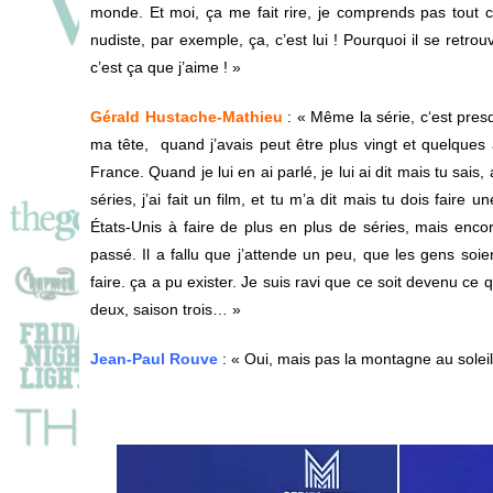
monde.
Et
moi,
ça
me
fait
rire,
je
comprends
pas
tout
nudiste,
par
exemple, ç
a,
c’est
lui !
Pourquoi
il
se
retro
c’est
ça
que
j’aime ! »
Gérald Hustache-Mathieu
: « Même
la
série, c
‘est
pres
ma
tête,
quand
j’avais
peut
être
plus
vingt et
quelques
France.
Q
uand
je
lui
en
ai
parlé,
je lui ai
dit
mais
tu
sais,
séries,
j’ai
fait
un
film,
et tu m’a dit
mais
tu
dois
faire
u
États-Unis
à
faire
de
plus
en
plus
de
séries,
mais
enco
passé.
Il
a
fallu
que
j’attende
un
peu,
que les
gens
soie
faire.
ça
a
pu
exister.
Je
suis
ravi
que
ce
soit
devenu ce q
deux,
saison
trois…
»
Jean-Paul Rouve
: « Oui,
mais
pas
la
montagne
au
soleil