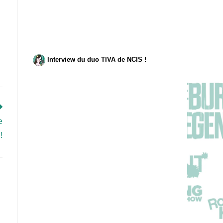
Interview du duo TIVA de NCIS !
e
!