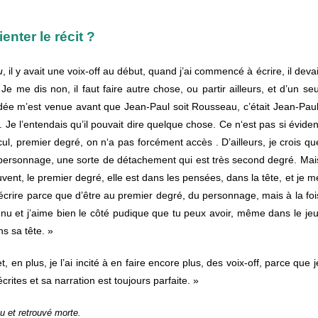
enter le récit ?
u
,
il
y
avait
une
voix-off
au
début,
quand
j’ai
commencé
à
écrire,
il
devai
.
Je me
dis
non,
il
faut
faire
autre
chose,
ou
partir
ailleurs,
et
d’un
seu
idée
m’est
venue
avant que Jean-Paul soit Rousseau
,
c’était
Jean-Pau
l.
J
e
l’entendais
qu’il
pouvait
dire
quelque
chose.
Ce n
‘est
pas
si
éviden
cul,
premier
degré,
on n
‘a
pas
forcément
accès .
D’ailleurs,
je
crois
qu
personnage,
une
sorte
de
détachement
qui
est
très
second
degré.
Mai
vent,
le
premier
degré,
elle
est
dans
les
pensées,
dans
la
tête,
et
je
m
écrire
parce
que
d’être
au
premier
degré,
du
personnage,
mais
à
la
foi
u
nu
et
j’aime
bien le
côté
pudique
que
tu
peux
avoir,
même
dans
le
jeu
ns
sa
tête. »
t, en plus, je l’ai incité à en faire encore plus, des voix-off, parce que j
 écrites et sa narration est toujours parfaite. »
u et retrouvé morte.