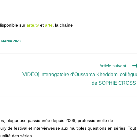
disponible sur
arte.tv
et
arte
, la chaîne
 MANIA 2023
Article suivant
[VIDÉO] Interrogatoire d’Oussama Kheddam, collègu
de SOPHIE CROSS 
es, blogueuse passionnée depuis 2006, professionnelle de
, jury de festival et intervieweuse aux multiples questions en séries. Tout
alité des séries.