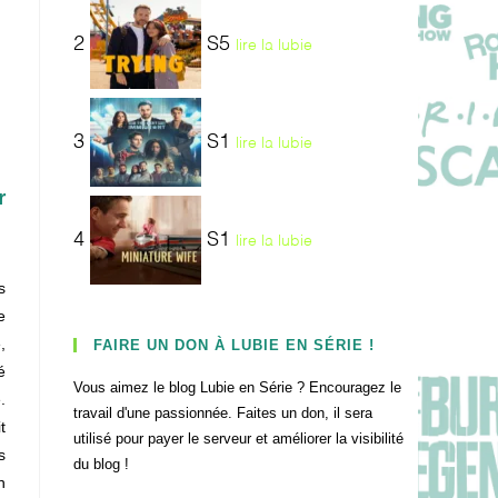
2
S5
lire la lubie
3
S1
lire la lubie
r
4
S1
lire la lubie
s
e
,
FAIRE UN DON À LUBIE EN SÉRIE !
é
Vous aimez le blog Lubie en Série ? Encouragez le
e
.
travail d'une passionnée. Faites un don, il sera
t
utilisé pour payer le serveur et améliorer la visibilité
s
du blog !
n