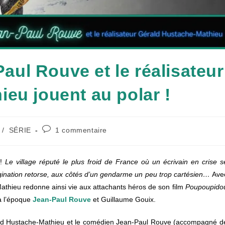
ul Rouve et le réalisateur
eu jouent au polar !
Commentaires
/
SÉRIE
1 commentaire
de
la
publication :
 !
Le village réputé le plus froid de France où un écrivain en crise s
magination retorse, aux côtés d’un gendarme un peu trop cartésien…
Ave
athieu redonne ainsi vie aux attachants héros de son film
Poupoupido
 à l’époque
Jean-Paul Rouve
et Guillaume Gouix.
érald Hustache-Mathieu et le comédien Jean-Paul Rouve (accompagné d