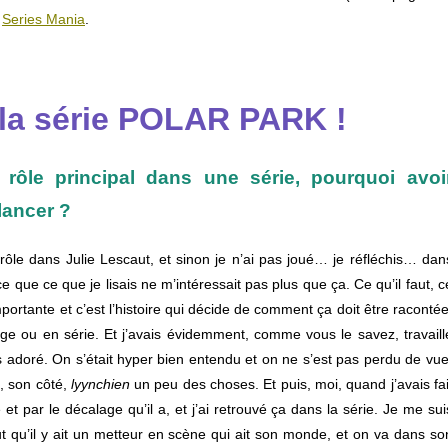
l
Series Mania
.
la série POLAR PARK !
 rôle principal dans une série, pourquoi avoi
lancer ?
t
rôle
dans
Julie
Lescaut,
et
sinon
je n’ai
pas
joué…
je
réfléchis…
dan
ce
que
ce
que
je
lisais ne
m’intéressait
pas
plus
que
ça.
Ce
qu’il
faut,
c
mportante
et
c’est
l’histoire
qui
décide
de
comment
ça
doit
être
racontée
age
ou
en
série.
Et
j’avais
évidemment,
comme
vous
le
savez,
travaill
is
adoré.
On s’était
hyper
bien
entendu et
on
ne
s’est
pas
perdu
de
vu
a,
son
côté,
ly
ynchien
un
peu
des
choses.
Et
puis,
moi,
quand
j’avais fai
re
et
par
le
décalage
qu’il
a,
et
j’ai
retrouvé
ça
dans
la
série.
Je
me
sui
ut
qu’il
y
ait
un
metteur
en
scène
qui ait
son
monde,
et
on
va
dans
so