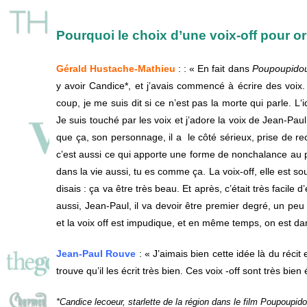
Pourquoi le choix d’une voix-off pour ori
Gérald Hustache-Mathieu
:
: «
En
fait
dans
Poupoupido
y
avoir
Candice*,
et
j’avais
commencé
à
écrire
des
voix
coup,
je
me suis dit si ce n’est pas la morte qui parle.
L
‘
J
e
suis
touché
par
les
voix
et
j’adore
la
voix
de
Jean-Pau
que
ça,
son
personnage, il a
le
côté
sérieux, prise de re
c’est
aussi
ce
qui
apporte
une
forme
de
non
chalance
au
dans
la
vie
aussi,
tu es
comme
ça.
La
voix-off,
elle
est
sou
disais :
ça
va
être
très
beau.
Et
après,
c’était
très
facile
d’
aussi,
Jean-Paul,
il
va
devoir
être
premier
degré,
un
pe
et
la
voix
off
est
impudique,
et
en
même
temps,
on
est
da
Jean-Paul Rouve
: « J’aimais bien cette idée là du récit e
trouve qu’il les écrit très bien. Ces voix -off sont très bien
*Candice lecoeur, starlette de la région dans le film Poupoupido