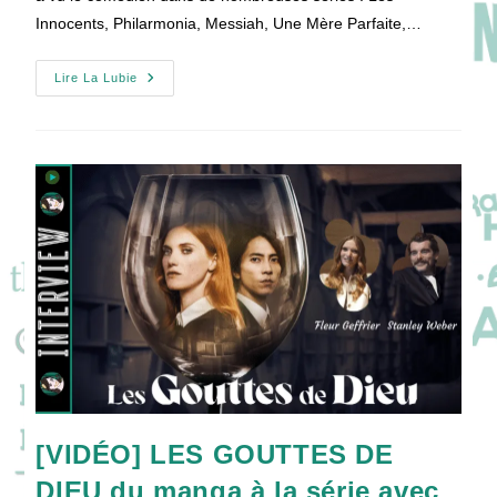
Innocents, Philarmonia, Messiah, Une Mère Parfaite,…
[VIDEO]
Lire La Lubie
Tomer
Sisley
Parle
De
La
Fin
De
BALTHAZAR
Et
De
La
Suite
!
[VIDÉO] LES GOUTTES DE
DIEU du manga à la série avec