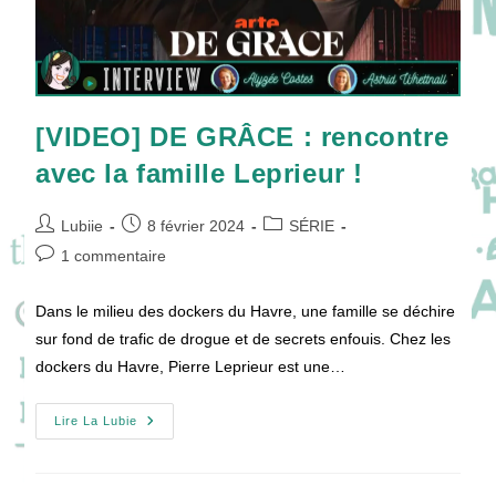
[VIDEO] DE GRÂCE : rencontre
avec la famille Leprieur !
Auteur/autrice
Publication
Post
Lubiie
8 février 2024
SÉRIE
de
publiée :
category:
Commentaires
1 commentaire
la
de
publication :
la
Dans le milieu des dockers du Havre, une famille se déchire
publication :
sur fond de trafic de drogue et de secrets enfouis. Chez les
dockers du Havre, Pierre Leprieur est une…
[VIDEO]
Lire La Lubie
DE
GRÂCE
:
Rencontre