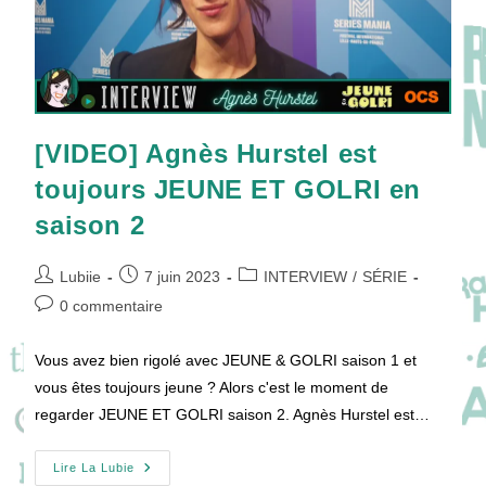
[VIDEO] Agnès Hurstel est
toujours JEUNE ET GOLRI en
saison 2
Auteur/autrice
Publication
Post
Lubiie
7 juin 2023
INTERVIEW
/
SÉRIE
de
publiée :
category:
Commentaires
0 commentaire
la
de
publication :
la
Vous avez bien rigolé avec JEUNE & GOLRI saison 1 et
publication :
vous êtes toujours jeune ? Alors c'est le moment de
regarder JEUNE ET GOLRI saison 2. Agnès Hurstel est…
[VIDEO]
Lire La Lubie
Agnès