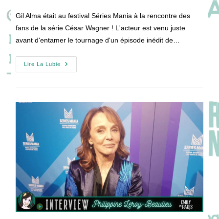
de
publication :
la
Gil Alma était au festival Séries Mania à la rencontre des
publication :
fans de la série César Wagner ! L'acteur est venu juste
avant d'entamer le tournage d'un épisode inédit de…
[VIDEO]
Lire La Lubie
La
Définition
D’une
Belle
Série
Par
Gil
Alma
!