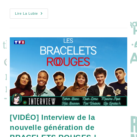
Léa
Lire La Lubie
Drucker
A
Tout
SOUS
CONTRÔLE
Promis
Juré
!
[VIDÉO] Interview de la
nouvelle génération de