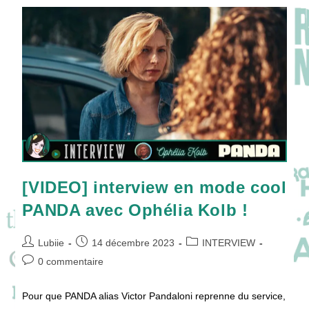
Avec
La
Famille
Leprieur
!
[VIDEO] interview en mode cool
PANDA avec Ophélia Kolb !
Auteur/autrice
Publication
Post
Lubiie
14 décembre 2023
INTERVIEW
de
publiée :
category:
Commentaires
0 commentaire
la
de
publication :
la
Pour que PANDA alias Victor Pandaloni reprenne du service,
publication :