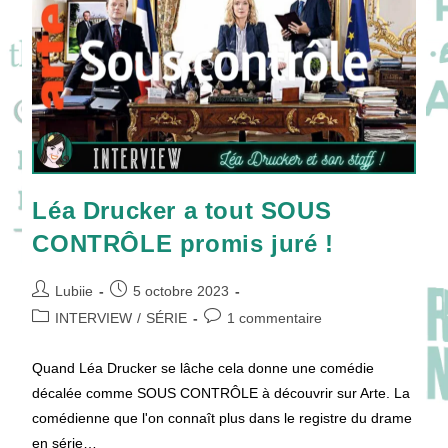
Hustache-
Mathieu
Jouent
Au
Polar
!
Léa Drucker a tout SOUS
CONTRÔLE promis juré !
Auteur/autrice
Publication
Lubiie
5 octobre 2023
de
publiée :
Post
Commentaires
INTERVIEW
/
SÉRIE
1 commentaire
la
category:
de
publication :
la
Quand Léa Drucker se lâche cela donne une comédie
publication :
décalée comme SOUS CONTRÔLE à découvrir sur Arte. La
comédienne que l'on connaît plus dans le registre du drame
en série…