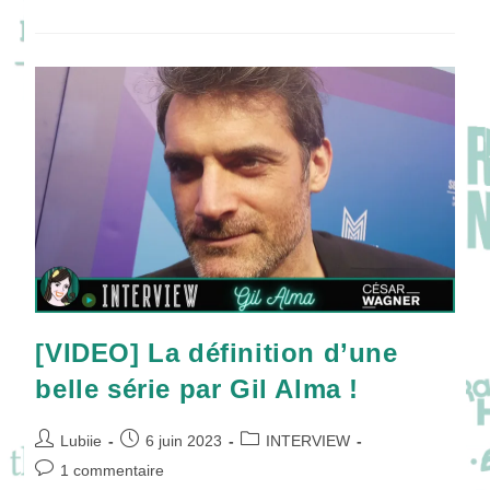
Hurstel
Est
Toujours
JEUNE
ET
GOLRI
En
Saison
2
[VIDEO] La définition d’une
belle série par Gil Alma !
Auteur/autrice
Publication
Post
Lubiie
6 juin 2023
INTERVIEW
de
publiée :
category:
Commentaires
1 commentaire
la