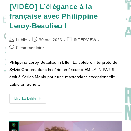
[VIDÉO] L’élégance à la
française avec Philippine
Leroy-Beaulieu !
Auteur/autrice
Publication
Post
Lubiie
30 mai 2023
INTERVIEW
de
publiée :
category:
Commentaires
0 commentaire
la
de
publication :
la
Philippine Leroy-Beaulieu in Lille ! La célèbre interprète de
publication :
Sylvie Grateau dans la série américaine EMILY IN PARIS
était à Séries Mania pour une masterclass exceptionnelle !
Lubie en Série…
[VIDÉO]
Lire La Lubie
L’élégance
À
La
Française
Avec
Philippine
Leroy-