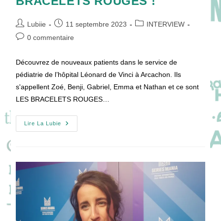
BRACELETS ROUGES !
Auteur/autrice
Publication
Post
Lubiie
11 septembre 2023
INTERVIEW
de
publiée :
category:
Commentaires
0 commentaire
la
de
publication :
la
Découvrez de nouveaux patients dans le service de
publication :
pédiatrie de l’hôpital Léonard de Vinci à Arcachon. Ils
s'appellent Zoé, Benji, Gabriel, Emma et Nathan et ce sont
LES BRACELETS ROUGES…
[VIDÉO]
Lire La Lubie
Interview
De
La
Nouvelle
Génération
De
BRACELETS
ROUGES
!