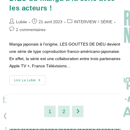
les acteurs !
Auteur/autrice
Publication
Post
Lubiie
21 avril 2023
INTERVIEW
/
SÉRIE
de
publiée :
category:
Commentaires
2 commentaires
la
de
publication :
la
Manga japonais à l'origine, LES GOUTTES DE DIEU devient
publication :
une série de type coproduction franco-américano-japonaise.
En effet, la série est une collaboration entre trois partenaires
Apple TV +, France Télévisions…
[VIDÉO]
Lire La Lubie
LES
GOUTTES
DE
DIEU
Du
Manga
À
1
2
Aller à la page suivante
La
Série
Avec
Les
Acteurs