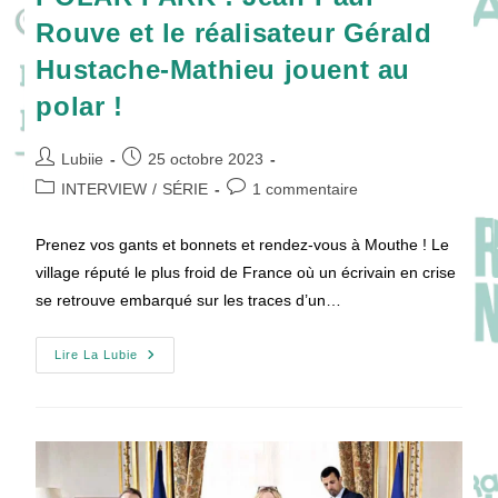
Rouve et le réalisateur Gérald
Hustache-Mathieu jouent au
polar !
Auteur/autrice
Publication
Lubiie
25 octobre 2023
de
publiée :
Post
Commentaires
INTERVIEW
/
SÉRIE
1 commentaire
la
category:
de
publication :
la
Prenez vos gants et bonnets et rendez-vous à Mouthe ! Le
publication :
village réputé le plus froid de France où un écrivain en crise
se retrouve embarqué sur les traces d’un…
POLAR
Lire La Lubie
PARK
:
Jean-
Paul
Rouve
Et
Le
Réalisateur
Gérald