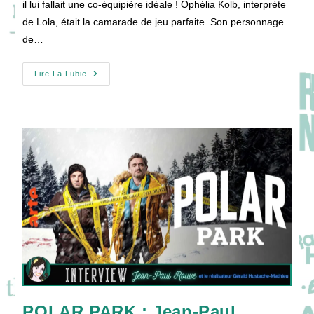
il lui fallait une co-équipière idéale ! Ophélia Kolb, interprète
de Lola, était la camarade de jeu parfaite. Son personnage
de…
[VIDEO]
Lire La Lubie
Interview
En
Mode
Cool
PANDA
Avec
Ophélia
Kolb
!
POLAR PARK : Jean-Paul