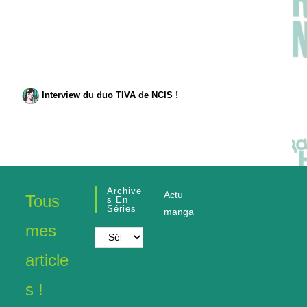
Interview du duo TIVA de NCIS !
Archive
Actu
Tous
S En
Séries
manga
mes
Archives
en
article
séries
s !