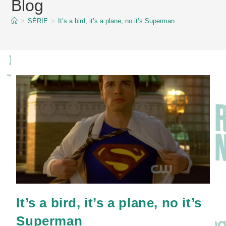
Blog
content
>
SÉRIE
>
It’s a bird, it’s a plane, no it’s Superman
It’s a bird, it’s a plane, no it’s
Superman