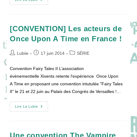
Mader
–
Once
Upon
A
Time
[CONVENTION] Les acteurs de
Once Upon A Time en France !
Auteur/autrice
Publication
Post
Lubiie
17 juin 2014
SÉRIE
de
publiée :
category:
la
Convention Fairy Tales II L’association
publication :
événementielle Xivents retente l'expérience Once Upon
A Time en proposant une convention intutulée "Fairy Tales
II" le 21 et 22 juin au Palais des Congrès de Versailles !…
[CONVENTION]
Lire La Lubie
Les
Acteurs
De
Once
Upon
A
Une convention The Vampire
Time