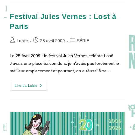
Paris
(1/2)
Festival Jules Vernes : Lost à
Paris
Auteur/autrice
Publication
Post
Lubiie
26 avril 2009
SÉRIE
de
publiée :
category:
la
Le 25 Avril 2009 : le festival Jules Vernes célèbre Lost!
publication :
J'avais une place balcon donc je n'avais pas forcément le
meilleur emplacement et pourtant, on a réussi à se…
Festival
Lire La Lubie
Jules
Vernes
:
Lost
À
Paris