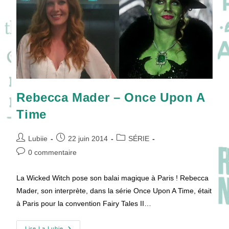
!
Rebecca Mader – Once Upon A
Time
Auteur/autrice
Publication
Post
Lubiie
22 juin 2014
SÉRIE
de
publiée :
category:
Commentaires
0 commentaire
la
de
publication :
la
La Wicked Witch pose son balai magique à Paris ! Rebecca
publication :
Mader, son interprète, dans la série Once Upon A Time, était
à Paris pour la convention Fairy Tales II…
Rebecca
Lire La Lubie