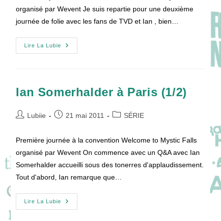
publication :
organisé par Wevent Je suis repartie pour une deuxième
journée de folie avec les fans de TVD et Ian , bien…
Ian
Lire La Lubie
Somerhalder
À
Paris
(2/2)
Ian Somerhalder à Paris (1/2)
Auteur/autrice
Publication
Post
Lubiie
21 mai 2011
SÉRIE
de
publiée :
category:
la
Première journée à la convention Welcome to Mystic Falls
publication :
organisé par Wevent On commence avec un Q&A avec Ian
Somerhalder accueilli sous des tonerres d'applaudissement.
Tout d'abord, Ian remarque que…
Ian
Lire La Lubie
Somerhalder
À