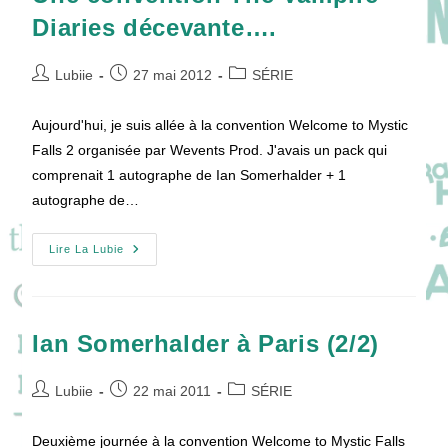
En
Diaries décevante….
France
!
Auteur/autrice
Publication
Post
Lubiie
27 mai 2012
SÉRIE
de
publiée :
category:
la
Aujourd'hui, je suis allée à la convention Welcome to Mystic
publication :
Falls 2 organisée par Wevents Prod. J'avais un pack qui
comprenait 1 autographe de Ian Somerhalder + 1
autographe de…
Une
Lire La Lubie
Convention
The
Vampire
Diaries
Décevante….
Ian Somerhalder à Paris (2/2)
Auteur/autrice
Publication
Post
Lubiie
22 mai 2011
SÉRIE
de
publiée :
category:
la
Deuxième journée à la convention Welcome to Mystic Falls