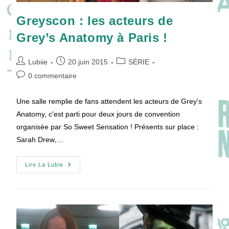
Greyscon : les acteurs de
Grey’s Anatomy à Paris !
Auteur/autrice
Publication
Post
Lubiie
20 juin 2015
SÉRIE
de
publiée :
category:
Commentaires
0 commentaire
la
de
publication :
la
Une salle remplie de fans attendent les acteurs de Grey's
publication :
Anatomy, c'est parti pour deux jours de convention
organisée par So Sweet Sensation ! Présents sur place :
Sarah Drew,…
Greyscon
Lire La Lubie
:
Les
Acteurs
De
Grey’s
Anatomy
À
Paris