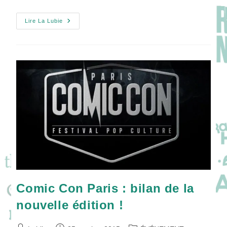
Retour
Lire La Lubie
Sur
Le
Meeting
Avec
Cameron
Monaghan
Comic Con Paris : bilan de la
nouvelle édition !