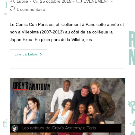
Auteur/autrice
Publication
Post
Lubiie
25 octobre 2015
ÉVÉNEMENT
de
publiée :
category:
Commentaires
1 commentaire
la
de
publication :
la
Le Comic Con Paris est officiellement à Paris cette année et
publication :
non à Villepinte (2007-2013) au côté de sa collègue la
Japan Expo. En plein parc de la Villette, les…
Comic
Lire La Lubie
Con
Paris
:
Bilan
De
La
Nouvelle
Édition
!