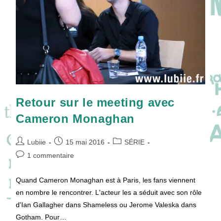
Retour sur le meeting avec
Cameron Monaghan
Auteur/autrice
Publication
Post
Lubiie
15 mai 2016
SÉRIE
de
publiée :
category:
Commentaires
1 commentaire
la
de
publication :
la
Quand Cameron Monaghan est à Paris, les fans viennent
publication :
en nombre le rencontrer. L'acteur les a séduit avec son rôle
d'Ian Gallagher dans Shameless ou Jerome Valeska dans
Gotham. Pour…