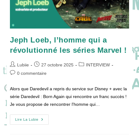
Jeph Loeb, l’homme qui a
révolutionné les séries Marvel !
Auteur/autrice
Publication
Post
Lubiie
27 octobre 2025
INTERVIEW
de
publiée :
category:
Commentaires
0 commentaire
la
de
publication :
la
Alors que Daredevil a repris du service sur Disney + avec la
publication :
série Daredevil : Born Again qui rencontre un franc succès !
Je vous propose de rencontrer l'homme qui…
Jeph
Lire La Lubie
Loeb,
L’homme
Qui
A