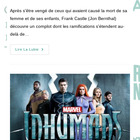
de
publication :
la
Après s'être vengé de ceux qui avaient causé la mort de sa
publication :
femme et de ses enfants, Frank Castle (Jon Bernthal)
découvre un complot dont les ramifications s'étendent au-
delà de…
[Pilote]
Lire La Lubie
Marvel’s
The
Punisher