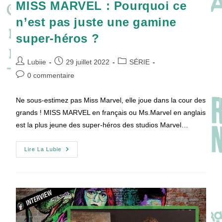
MISS MARVEL : Pourquoi ce
n’est pas juste une gamine
super-héros ?
Auteur/autrice
Publication
Post
Lubiie
29 juillet 2022
SÉRIE
de
publiée :
category:
Commentaires
0 commentaire
la
de
publication :
la
Ne sous-estimez pas Miss Marvel, elle joue dans la cour des
publication :
grands ! MISS MARVEL en français ou Ms.Marvel en anglais
est la plus jeune des super-héros des studios Marvel…
MISS
Lire La Lubie
MARVEL
:
Pourquoi
Ce
N’est
Pas
Juste
Une
Gamine
Super-