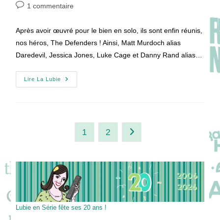
de
publiée :
category:
Commentaires
1 commentaire
la
de
publication :
la
Après avoir œuvré pour le bien en solo, ils sont enfin réunis,
publication :
nos héros, The Defenders ! Ainsi, Matt Murdoch alias
Daredevil, Jessica Jones, Luke Cage et Danny Rand alias…
The
Lire La Lubie
Defenders,
Réunis
Pour
De
Super
Aventures
!
1
2
Aller à la page suivante
Lubie en Série fête ses 20 ans !