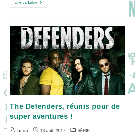
Comic
Lire La Lubie
Con
Paris
2017
Une
Invitée
INHUMANS
The Defenders, réunis pour de
super aventures !
Auteur/autrice
Publication
Post
Lubiie
18 août 2017
SÉRIE