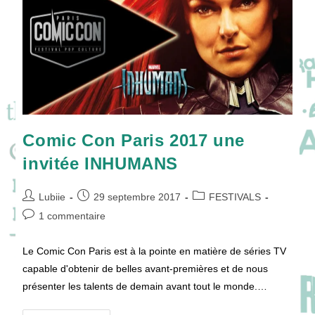
Comic Con Paris 2017 une
invitée INHUMANS
Auteur/autrice
Publication
Post
Lubiie
29 septembre 2017
FESTIVALS
de
publiée :
category:
Commentaires
1 commentaire
la
de
publication :
la
Le Comic Con Paris est à la pointe en matière de séries TV
publication :
capable d'obtenir de belles avant-premières et de nous
présenter les talents de demain avant tout le monde.…