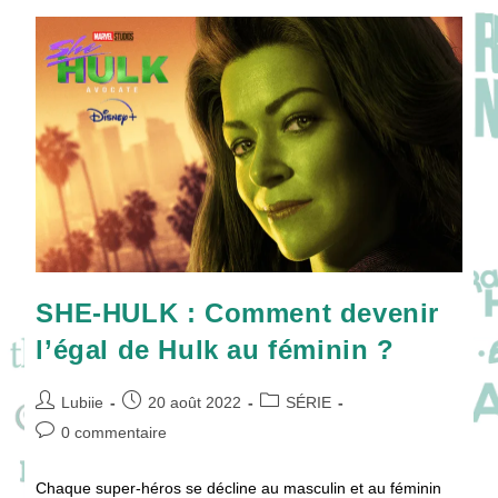
Révolutionné
Les
Séries
Marvel
!
SHE-HULK : Comment devenir
l’égal de Hulk au féminin ?
Auteur/autrice
Publication
Post
Lubiie
20 août 2022
SÉRIE
de
publiée :
category:
Commentaires
0 commentaire
la
de
publication :
la
Chaque super-héros se décline au masculin et au féminin