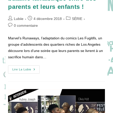
parents et leurs enfants !
Auteur/autrice
Publication
Post
Lubiie
4 décembre 2018
SÉRIE
de
publiée :
category:
Commentaires
0 commentaire
la
de
publication :
la
Marvel’s Runaways, l’adaptation du comics Les Fugitifs, un
publication :
groupe d’adolescents des quartiers riches de Los Angeles
découvre lors d’une soirée que leurs parents se livrent à un
sacrifice humain dans…
Marvel’s
Lire La Lubie
Runaways
:
Une
Bataille
Fantastique
Entre
Des
Parents
Et
Leurs
Enfants
!