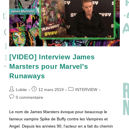
Héros
?
[VIDEO] Interview James
Marsters pour Marvel’s
Runaways
Auteur/autrice
Publication
Post
Lubiie
12 mars 2019
INTERVIEW
de
publiée :
category:
Commentaires
0 commentaire
la
de
publication :
la
Le nom de James Marsters évoque pour beaucoup le
publication :
fameux vampire Spike de Buffy contre les Vampires et
Angel. Depuis les années 90, l'acteur en a fait du chemin