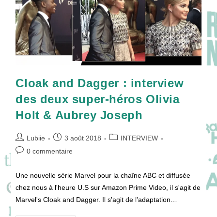
Cloak and Dagger : interview
des deux super-héros Olivia
Holt & Aubrey Joseph
Auteur/autrice
Publication
Post
Lubiie
3 août 2018
INTERVIEW
de
publiée :
category:
Commentaires
0 commentaire
la
de
publication :
la
Une nouvelle série Marvel pour la chaîne ABC et diffusée
publication :
chez nous à l'heure U.S sur Amazon Prime Video, il s'agit de
Marvel's Cloak and Dagger. Il s'agit de l'adaptation…