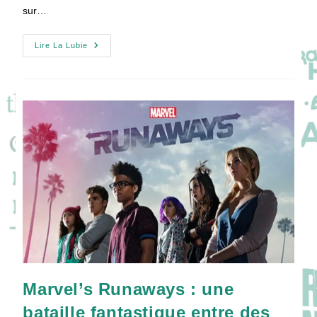
sur…
[VIDEO]
Lire La Lubie
Interview
James
Marsters
Pour
Marvel’s
Runaways
Marvel’s Runaways : une
bataille fantastique entre des