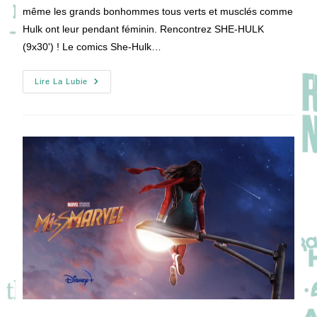
publication :
même les grands bonhommes tous verts et musclés comme
Hulk ont leur pendant féminin. Rencontrez SHE-HULK
(9x30') ! Le comics She-Hulk…
SHE-
Lire La Lubie
HULK
:
Comment
Devenir
L’égal
De
Hulk
Au
Féminin
?