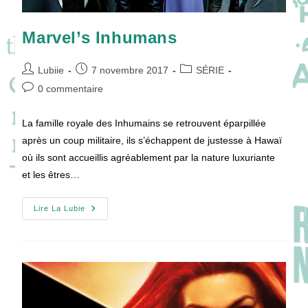
Marvel’s Inhumans
Auteur/autrice
Publication
Post
Lubiie
7 novembre 2017
SÉRIE
de
publiée :
category:
Commentaires
0 commentaire
la
de
publication :
la
La famille royale des Inhumains se retrouvent éparpillée
publication :
après un coup militaire, ils s’échappent de justesse à Hawaï
où ils sont accueillis agréablement par la nature luxuriante
et les êtres…
Marvel’s
Lire La Lubie
Inhumans