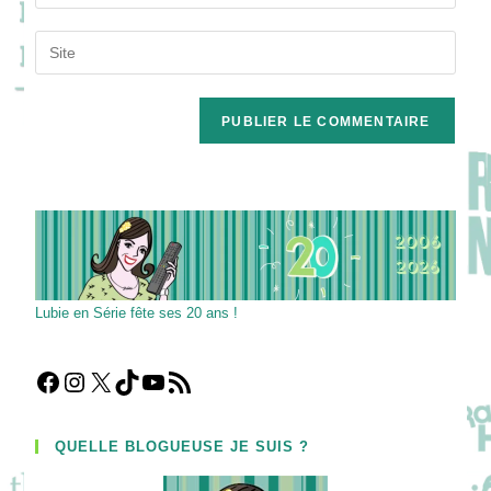
your
username
email
Saisir
to
address
l’URL
comment
to
de
comment
votre
site
(facultatif)
Lubie en Série fête ses 20 ans !
Facebook
Instagram
X
TikTok
YouTube
Flux RSS
QUELLE BLOGUEUSE JE SUIS ?