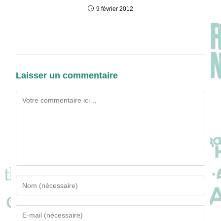
9 février 2012
Laisser un commentaire
Comment
Enter
your
name
Enter
or