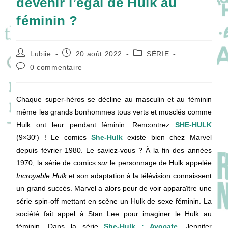
devenir l’égal de Hulk au
féminin ?
Auteur/autrice
Publication
Post
Lubiie
20 août 2022
SÉRIE
de
publiée :
category:
Commentaires
0 commentaire
la
de
publication :
la
publication :
Chaque super-héros se décline au masculin et au féminin
même les grands bonhommes tous verts et musclés comme
Hulk ont leur pendant féminin. Rencontrez
SHE-HULK
(9×30′) ! Le comics
She-Hulk
existe bien chez Marvel
depuis février 1980. Le saviez-vous ? À la fin des années
1970, la série de comics
sur
le personnage de Hulk appelée
Incroyable Hulk
et son adaptation à la télévision connaissent
un grand succès. Marvel a alors peur de voir apparaître une
série spin-off mettant en scène un Hulk de sexe féminin. La
société fait appel à Stan Lee pour imaginer le Hulk au
féminin. Dans la série
She-Hulk : Avocate
, Jennifer