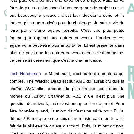
l’est pas. Cela permet une expérience unique. Puis, E! va
être de plus en plus investi dans ce genre de projets car ils
ont beaucoup à prouver. C’est leur deuxième série et ils
étaient plus que motivés pour le challenge. Je suis ravie de
faire partie d’une équipe pareille. C’est une plus petite
équipe par rapport aux autres networks. L’audience est
égale voire peut-être plus importante. E! est présente dans
plus de pays que les autres networks donc c’est immense.
Je pense sincèrement que c’est la chaîne idéale. »
Josh Henderson
: « Maintenant, c’est surtout le contenu qui
compte. The Walking Dead est sur AMC qui aurait cru que la
chaîne
AMC
allait produire la plus grosse série dans le
monde ou
History Channel
ou
A&E
? Ce n’est plus une
question de network, mais c’est une question de projet. Pour
être honnête quand, ils m’ont dit c’est une série pour E! j’ai
dit non ! Parce que je me suis dit non juste pas mon truc. E!
fait de la télé-réalité on est d’accord. Puis, ils m’ont dit non,
c’est un bon scénariste, un bon script et on a un bon