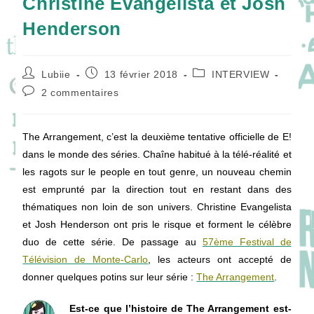
Christine Evangelista et Josh
Henderson
Auteur/autrice
Publication
Post
Lubiie
13 février 2018
INTERVIEW
de
publiée :
category:
Commentaires
2 commentaires
la
de
publication :
la
publication :
The Arrangement, c’est la deuxième tentative officielle de E!
dans le monde des séries. Chaîne habitué à la télé-réalité et
les ragots sur le people en tout genre, un nouveau chemin
est emprunté par la direction tout en restant dans des
thématiques non loin de son univers. Christine Evangelista
et Josh Henderson ont pris le risque et forment le célèbre
duo de cette série. De passage au
57ème Festival de
Télévision de Monte-Carlo
, les acteurs ont accepté de
donner quelques potins sur leur série :
The Arrangement
.
Est-ce que l’histoire de The Arrangement est-