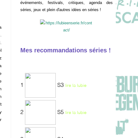
événements, festivals, critiques, agenda des
séries, jeux et plein d'autres idées en séries !
a
.
.
Mes recommandations séries !
l
z
a
e
e
1
S3
lire la lubie
n
n
t
y
2
S5
lire la lubie
r