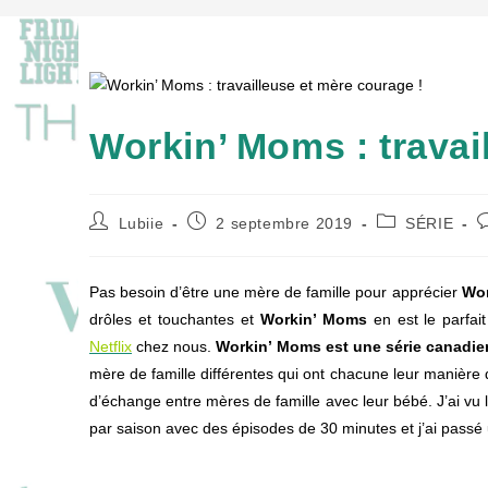
Workin’ Moms : travai
Auteur/autrice
Publication
Post
C
Lubiie
2 septembre 2019
SÉRIE
de
publiée :
category:
d
la
l
publication :
p
Pas besoin d’être une mère de famille pour apprécier
Wor
drôles et touchantes et
Workin’ Moms
en est le parfai
Netflix
chez nous.
Workin’ Moms est une série canadie
mère de famille différentes qui ont chacune leur manière 
d’échange entre mères de famille avec leur bébé. J’ai vu 
par saison avec des épisodes de 30 minutes et j’ai pass