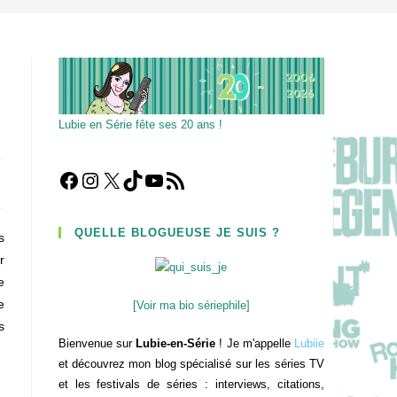
Lubie en Série fête ses 20 ans !
Facebook
Instagram
X
TikTok
YouTube
Flux RSS
QUELLE BLOGUEUSE JE SUIS ?
s
r
e
e
[Voir ma bio sériephile]
s
Bienvenue sur
Lubie-en-Série
! Je m'appelle
Lubiie
et découvrez mon blog spécialisé sur les séries TV
et les festivals de séries : interviews, citations,