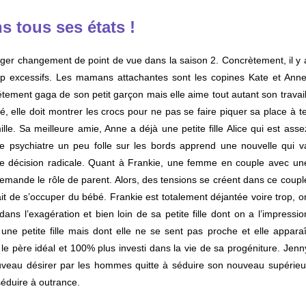
s tous ses états !
n léger changement de point de vue dans la saison 2. Concrètement, il y 
op excessifs. Les mamans attachantes sont les copines Kate et Anne
létement gaga de son petit garçon mais elle aime tout autant son travail
é, elle doit montrer les crocs pour ne pas se faire piquer sa place à te
lle. Sa meilleure amie, Anne a déjà une petite fille Alice qui est asse
ette psychiatre un peu folle sur les bords apprend une nouvelle qui v
ne décision radicale. Quant à Frankie, une femme en couple avec un
 demande le rôle de parent. Alors, des tensions se créent dans ce coupl
fait de s’occuper du bébé. Frankie est totalement déjantée voire trop, o
ans l’exagération et bien loin de sa petite fille dont on a l’impressio
 une petite fille mais dont elle ne se sent pas proche et elle apparaî
père idéal et 100% plus investi dans la vie de sa progéniture. Jenn
veau désirer par les hommes quitte à séduire son nouveau supérieu
séduire à outrance.