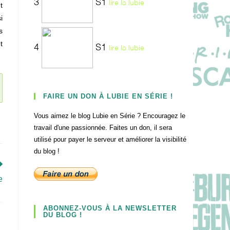
3
S1
lire la lubie
t
i
s
t
4
S1
lire la lubie
FAIRE UN DON À LUBIE EN SÉRIE !
Vous aimez le blog Lubie en Série ? Encouragez le
travail d'une passionnée. Faites un don, il sera
utilisé pour payer le serveur et améliorer la visibilité
du blog !
e
ABONNEZ-VOUS À LA NEWSLETTER
DU BLOG !