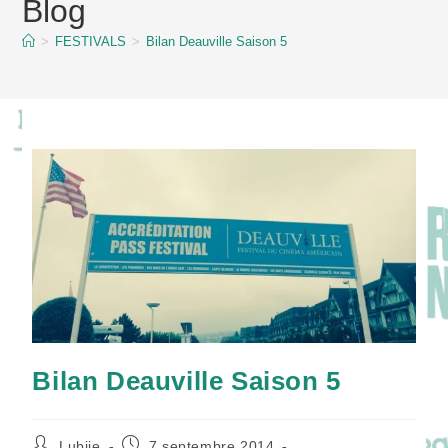
Blog
content
>
FESTIVALS
>
Bilan Deauville Saison 5
Bilan Deauville Saison 5
Auteur/autrice
Publication
Lubiie
7 septembre 2014