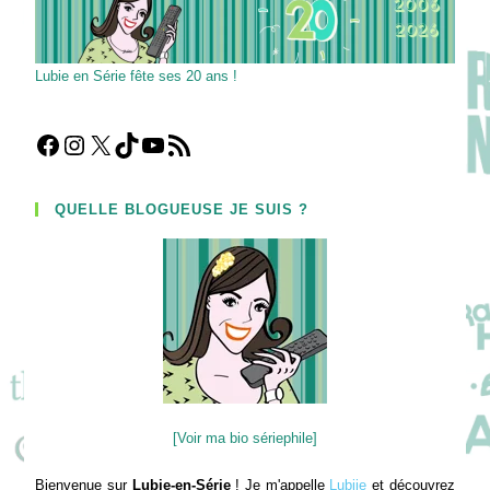
Lubie en Série fête ses 20 ans !
Facebook
Instagram
X
TikTok
YouTube
Flux RSS
QUELLE BLOGUEUSE JE SUIS ?
[Voir ma bio sériephile]
Bienvenue sur
Lubie-en-Série
! Je m'appelle
Lubiie
et découvrez