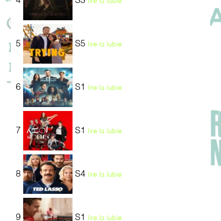
4
S3
lire la lubie
5
S5
lire la lubie
6
S1
lire la lubie
7
S1
lire la lubie
8
S4
lire la lubie
9
S1
lire la lubie