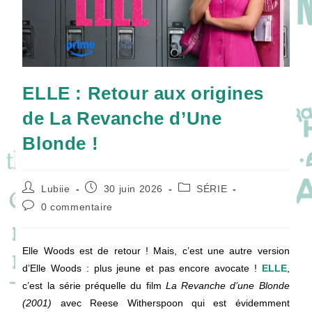
ELLE : Retour aux origines
de La Revanche d’Une
Blonde !
Auteur/autrice
Publication
Post
Lubiie
30 juin 2026
SÉRIE
de
publiée :
category:
Commentaires
0 commentaire
la
de
publication :
la
publication :
Elle Woods est de retour ! Mais, c’est une autre version
d’Elle Woods : plus jeune et pas encore avocate !
ELLE
,
c’est la série préquelle du film
La Revanche d’une Blonde
(2001)
avec Reese Witherspoon qui est évidemment