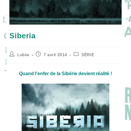
Siberia
Auteur/autrice
Publication
Post
Lubiie
7 avril 2014
SÉRIE
de
publiée :
category:
la
publication :
Quand l'enfer de la Sibérie devient réalité !