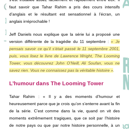
faut savoir que Tahar Rahim a pris des cours intensifs
d’anglais et le résultant est sensationnel à l’écran, un
anglais irréprochable !
Jeff Daniels nous explique que la série lui a proposé une
version différente de la tragédie du 11 septembre :
« Je
pensais savoir ce qu’il s’était passé le 11 septembre 2001,
puis, vous lisez le livre de Lawrence Wright, The Looming
Tower, vous découvrez John O’Neill, Ali Soufan, vous ne
savez rien. Vous ne connaissez pas la véritable histoire »
.
L’humour dans The Looming Tower
Tahar Rahim : « Il y a des moments d’humour et
heureusement parce que je crois qu’on s’enterre avant la fin
de la série. C’est comme dans la vie, quand on vit des
moments extrêmement tragiques, que ce soit par l’histoire
de notre pays ou que par notre histoire personnelle, à un