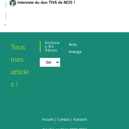
Interview du duo TIVA de NCIS !
Archive
Actu
Tous
S En
Séries
manga
mes
Archives
en
article
séries
s !
Accueil
Contact
A propos