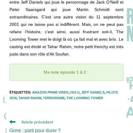
entre Jeff Daniels qui joue le personnage de Jack O’Neill et
Peter Saarsgard qui joue Martin Schmidt sont
extraordinaires. C’est une autre vision du 11 septembre
2001 qui ne laisse pas si indifférent. Mais, on ne peut pas
refaire l’histoire, c’est ainsi, aussi frustrant soit-il, The
Looming Tower met le doigt là où ça fait mal et avec brio. Le
casting est étoilé et Tahar Rahim, notre petit frenchy est très
juste dans son rôle d’Ali Soufan.
Ma note épisode 1 & 2 :
ÉTIQUETTES
:
AMAZON PRIME VIDEO
,
HULU
,
JEFF DANIELS
,
PILOTE
2018
,
TAHAR RAHIM
,
TERRORISME
,
THE LOOMING TOWER
Read
Article précédent
more
Gone : parti pour durer ?
articles