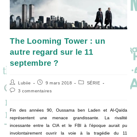
The Looming Tower : un
autre regard sur le 11
septembre ?
Auteur/autrice
Publication
Post
Lubiie
9 mars 2018
SÉRIE
de
publiée :
category:
Commentaires
3 commentaires
la
de
publication :
la
publication :
Fin des années 90, Oussama ben Laden et Al-Qaïda
représentent une menace grandissante. La rivalité
incessante entre la CIA et le FBI à l’époque aurait pu
involontairement ouvrir la voie à la tragédie du 11