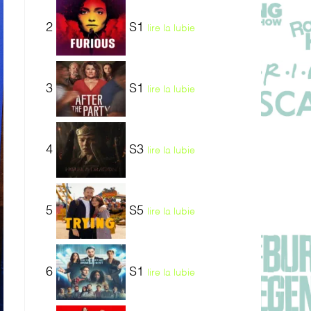
2
S1
lire la lubie
3
S1
lire la lubie
4
S3
lire la lubie
5
S5
lire la lubie
6
S1
lire la lubie