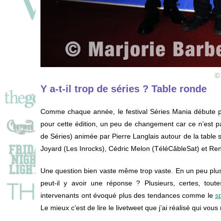
©
Y a-t-il trop de séries ? Table ronde
Comme chaque année, le festival Séries Mania débute par
pour cette édition, un peu de changement car ce n’est pas
de Séries) animée par Pierre Langlais autour de la table s
Joyard (Les Inrocks), Cédric Melon (TéléCâbleSat) et Rena
Une question bien vaste même trop vaste. En un peu plus 
peut-il y avoir une réponse ? Plusieurs, certes, tout
intervenants ont évoqué plus des tendances comme le
s
Le mieux c’est de lire le livetweet que j’ai réalisé qui vo