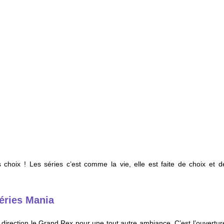
s choix ! Les séries c’est comme la vie, elle est faite de choix et d
Séries Mania
, direction le Grand Rex pour une tout autre ambiance. C’est l’ouvertur