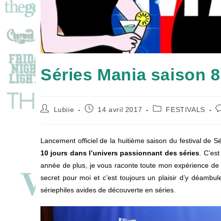
Séries Mania saison 8
Auteur/autrice
Publication
Post
C
Lubiie
14 avril 2017
FESTIVALS
de
publiée :
category:
d
la
l
publication :
p
Lancement officiel de la huitième saison du festival de S
10 jours dans l’univers passionnant des séries
. C’est
année de plus, je vous raconte toute mon expérience de f
secret pour moi et c’est toujours un plaisir d’y déambul
sériephiles avides de découverte en séries.