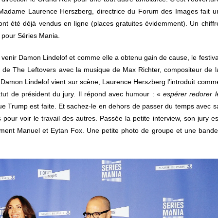
 Madame Laurence Herszberg, directrice du Forum des Images fait u
 ont été déjà vendus en ligne (places gratuites évidemment). Un chiffr
c pour Séries Mania.
 venir Damon Lindelof et comme elle a obtenu gain de cause, le festiva
e de The Leftovers avec la musique de Max Richter, compositeur de l
e Damon Lindelof vient sur scène, Laurence Herszberg l’introduit comm
tut de président du jury. Il répond avec humour : «
espérer redorer l
que Trump est faite. Et sachez-le en dehors de passer du temps avec s
ur voir le travail des autres. Passée la petite interview, son jury es
lément Manuel et Eytan Fox. Une petite photo de groupe et une bande