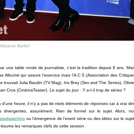
 Marjorie Barbet
 une table ronde de journaliste, c’est la tradition depuis 8 ans. Mai
 Allociné qui assure l’exercice mais l’A.C.S (Association des Critique
e trouvait Julia Baudin (TV Mag), Iris Brey (Sex and The Series), Olivie
n Cros (CinémaTeaser). Le sujet du jour : Y a-t-il trop de séries ?
d’une heure, il n’y a pas de réels éléments de réponses car à vrai dir
es divergentes, assurément. Rien de formel sur le sujet. Alors, no
peedwatching
ou l’émergence de l’event série ou des idées sur le sujet
us résume les remarques clefs de cette session :