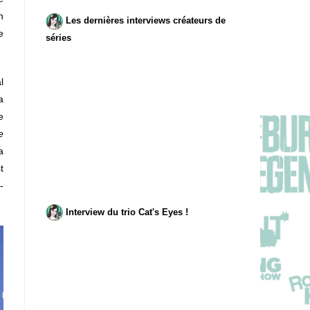
n
Les dernières interviews créateurs de
e
séries
l
a
e
e
a
t
-
Interview du trio Cat's Eyes !