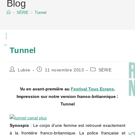
Blog
content
>
SÉRIE
>
Tunnel
Tunnel
Auteur/autrice
Publication
Post
Lubiie
11 novembre 2013
SÉRIE
de
publiée :
category:
la
publication :
Vu en avant-première au
Festival Tous Ecrans
.
Impression sur notre version franco-britannique :
Tunnel
Synospis
: Le corps d’une femme est retrouvé exactement
à la frontière franco-britannique. La police française et