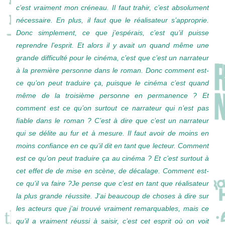
c’est
vraiment
mon
créneau.
I
l
faut
trahir,
c’est
absolument
nécessaire.
E
n
plus,
il
faut
que
le
réalisateur
s’approprie.
Donc
simplement,
ce
que
j’espérais,
c’est
qu’il
puisse
reprendre
l’esprit.
Et
alors
il
y
avait
un
quand
même
une
grande
difficulté
pour
le
cinéma,
c’est
que
c’est
un
narrateur
à
la
première
personne
dans
le
roman.
Donc
comment
est-
ce
qu’on
peut
traduire
ça,
puisque
le
cinéma
c’est
quand
même
de
la
troisième
personne
en
permanence ?
Et
comment
est
ce
qu’on
surtout
ce
narrateur
qui
n’est
pas
fiable
dans
le
roman ?
C’est
à
dire
que
c’est
un
narrateur
qui
se
délite
au
fur
et
à
mesure
.
Il
faut
avoir
de
moins
en
moins
confiance
en
ce
qu’il
dit
en
tant
que
lecteur.
Comment
est
ce
qu’on
peut
traduire
ça
au
cinéma ?
Et
c’est
surtout
à
cet
effet
de
de
mise
en
scène,
de
décalage.
Comment
est-
ce
qu’il
va
faire ?J
e
pense
que
c’est
en
tant
que
réalisateur
la
plus
grande
réussite.
J
‘ai
beaucoup
de
choses
à
dire
sur
les
acteurs
que
j’ai
trouvé
vraiment
remarquables,
mais
ce
qu’il
a
vraiment
réussi
à
saisir,
c’est
cet
esprit
où
on
voit