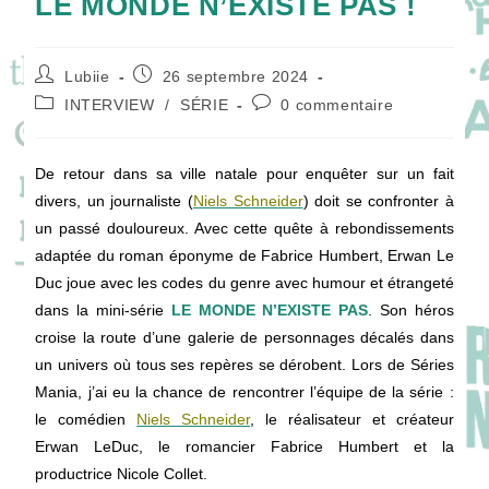
LE MONDE N’EXISTE PAS !
Auteur/autrice
Publication
Lubiie
26 septembre 2024
de
publiée :
Post
Commentaires
INTERVIEW
/
SÉRIE
0 commentaire
la
category:
de
publication :
la
publication :
De retour dans sa ville natale pour enquêter sur un fait
divers, un journaliste (
Niels Schneider
) doit se confronter à
un passé douloureux. Avec cette quête à rebondissements
adaptée du roman éponyme de Fabrice Humbert, Erwan Le
Duc joue avec les codes du genre avec humour et étrangeté
dans la mini-série
LE MONDE N’EXISTE PAS
. Son héros
croise la route d’une galerie de personnages décalés dans
un univers où tous ses repères se dérobent. Lors de Séries
Mania, j’ai eu la chance de rencontrer l’équipe de la série :
le comédien
Niels Schneider
, le réalisateur et créateur
Erwan LeDuc, le romancier Fabrice Humbert et la
productrice Nicole Collet.