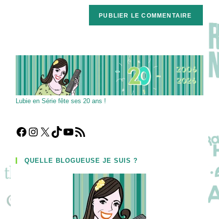
de
comment
votre
site
(facultatif)
Lubie en Série fête ses 20 ans !
Facebook
Instagram
X
TikTok
YouTube
Flux RSS
QUELLE BLOGUEUSE JE SUIS ?