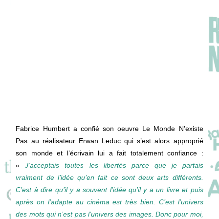
Fabrice Humbert a confié son oeuvre Le Monde N’existe
Pas au réalisateur Erwan Leduc qui s’est alors approprié
son monde et l’écrivain lui a fait totalement confiance :
«
J
‘acceptais
toutes
les
libertés
parce
que
je
partais
vraiment
de
l’idée
qu’en
fait
ce
sont
deux
arts
différents.
C’est
à
dire
qu’il
y
a
souvent
l’idée
qu’
il
y
a
un
livre
et
puis
après
on
l’adapte
au
cinéma
est
très
bien.
C’est
l’univers
des
mots qui
n’est
pas
l’univers
des
images.
Donc
pour
moi,