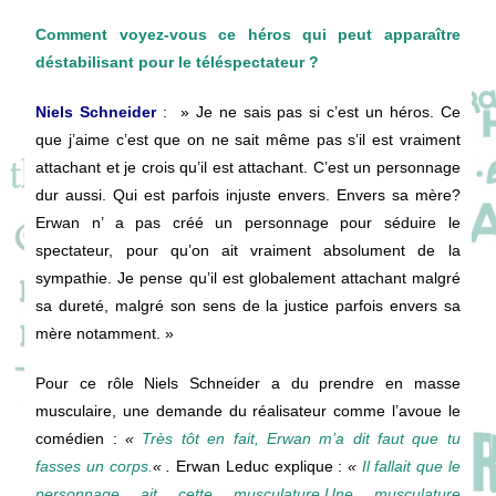
Comment voyez-vous ce héros qui peut apparaître
déstabilisant pour le téléspectateur ?
Niels Schneider
: »
Je
ne
sais
pas
si
c’est
un
héros.
Ce
que
j’aime
c’est
que
on
ne
sait
même
pas
s’il
est
vraiment
attachant
et
je
crois
qu’il
est
attachant.
C’est
un
personnage
dur
aussi.
Qui
est
parfois
injuste
envers.
Envers
sa
mère?
Erwan
n’
a
pas
créé
un
personnage
pour
séduire
le
spectateur,
pour
qu’on
ait
vraiment
absolument
de
la
sympathie.
Je
pense
qu’il
est
globalement
attachant
malgré
sa
dureté,
malgré s
on
sens
de
la
justice
parfois
envers
sa
mère
notamment. »
Pour ce rôle Niels Schneider a du prendre en masse
musculaire, une demande du réalisateur comme l’avoue le
comédien :
«
Très tôt en fait, Erwan m’a dit faut que tu
fasses un corps.
« .
Erwan Leduc explique :
«
I
l
fallait
que
le
personnage
ait
cette
musculature.
Une
musculature