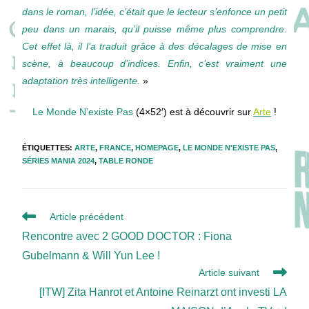
dans
le
roman,
l’idée,
c’était
que
le
lecteur
s’enfonce
un
petit
peu
dans
un
marais,
qu’il
puisse
même
plus
comprendre.
C
et
effet
là, i
l
l’a
traduit
grâce
à
des
décalages
de
mise
en
scène,
à
beaucoup
d’indices.
Enfin,
c’est
vraiment
une
adaptation
très
intelligente.
»
Le Monde N’existe Pas
(4×52′) est à découvrir sur
Arte
!
ÉTIQUETTES
:
ARTE
,
FRANCE
,
HOMEPAGE
,
LE MONDE N'EXISTE PAS
,
SÉRIES MANIA 2024
,
TABLE RONDE
Read
Article précédent
more
Rencontre avec 2 GOOD DOCTOR : Fiona
articles
Gubelmann & Will Yun Lee !
Article suivant
[ITW] Zita Hanrot et Antoine Reinarzt ont investi LA