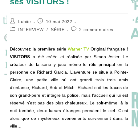
ses VISITORS !
Auteur/autrice
Publication
Lubiie
10 mai 2022
de
publiée :
Post
Commentaires
INTERVIEW
/
SÉRIE
2 commentaires
la
category:
de
publication :
la
publication :
Découvrez la première série
Warner TV
Original française !
VISITORS
a été créée et réalisée par Simon Astier. Le
créateur de la série y joue même le rôle principal en la
personne de Richard Garcia. L’aventure se situe à Pointe-
Claire, une petite ville où ont grandi trois trois amis
d’enfance, Richard, Bob et Mitch. Richard suit les traces de
son grand-père et intègre la police, mais l’accueil qui lui est
réservé n’est pas des plus chaleureux. Le soir-même, à la
nuit tombée, deux lueurs étranges percutent le ciel. C’est
alors que de mystérieux événements surviennent dans la
ville…