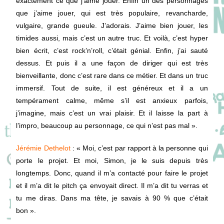
exactement ce que j’aime jouer. Enfin un des personnages
que j’aime jouer, qui est très populaire, revancharde,
vulgaire, grande gueule. J’adorais. J’aime bien jouer, les
timides aussi, mais c’est un autre truc. Et voilà, c’est hyper
bien écrit, c’est rock’n’roll, c’était génial. Enfin, j’ai sauté
dessus. Et puis il a une façon de diriger qui est très
bienveillante, donc c’est rare dans ce métier. Et dans un truc
immersif. Tout de suite, il est généreux et il a un
tempérament calme, même s’il est anxieux parfois,
j’imagine, mais c’est un vrai plaisir. Et il laisse la part à
l’impro, beaucoup au personnage, ce qui n’est pas mal ».
Jérémie Dethelot
: «
Moi, c’est par rapport à la personne qui
porte le projet. Et moi, Simon, je le suis depuis très
longtemps. Donc, quand il m’a contacté pour faire le projet
et il m’a dit le pitch ça envoyait direct. Il m’a dit tu verras et
tu me diras. Dans ma tête, je savais à 90 % que c’était
bon ».