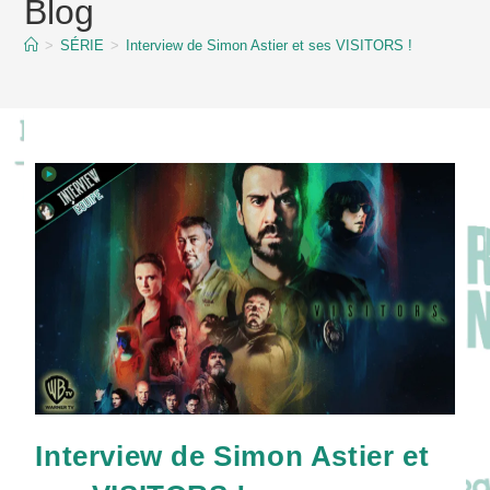
Blog
content
>
SÉRIE
>
Interview de Simon Astier et ses VISITORS !
Interview de Simon Astier et