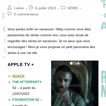
Auteur/autrice
Publication
Post
Lubiie
6 juillet 2023
SÉRIE
de
publiée :
category:
Commentaires
0 commentaire
la
de
publication :
la
publication :
Vous partez enfin en vacances ! Mais comme vous êtes
passionnés de séries comme moi, vous avez envie de
regarder des séries en vacances. Je ne peux que vous
encouragez ! Alors je vous propose un petit panorama des
séries à voir cet été.
APPLE TV +
HIJACK
THE AFTERPARTY
S2
– à partir du
12/07/2023
FOUNDATION
S2
–
à partir du